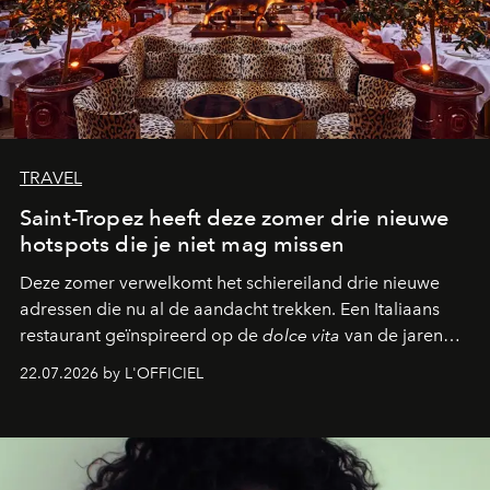
TRAVEL
Saint-Tropez heeft deze zomer drie nieuwe
hotspots die je niet mag missen
Deze zomer verwelkomt het schiereiland drie nieuwe
adressen die nu al de aandacht trekken. Een Italiaans
restaurant geïnspireerd op de
dolce vita
van de jaren
zestig, een Japanse hotspot die na zonsondergang
22.07.2026 by L'OFFICIEL
verandert in een bruisende ontmoetingsplek en de
legendarische Parijse club Raspoutine die eindelijk
neerstrijkt in Saint-Tropez. Dit zijn de nieuwe adressen
die deze zomer de toon zetten, van lange lunches tot