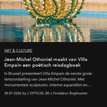
ART & CULTURE
Jean-Michel Othoniel maakt van Villa
Empain een poëtisch reisdagboek
In Brussel presenteert Villa Empain de eerste grote
tentoonstelling van Jean-Michel Othoniel. Met
monumentale sculpturen, intieme aquarellen en
fonkelend Murano-glas creëert de Franse kunstenaar
30.07.2026 by L'OFFICIEL BE x Fondation Boghossian
een emotionele reis waarin elk werk de herinnering
oproept aan een ontmoeting, een bestemming of een