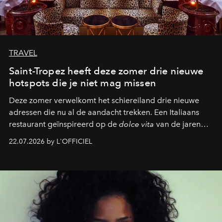
TRAVEL
Saint-Tropez heeft deze zomer drie nieuwe
hotspots die je niet mag missen
Deze zomer verwelkomt het schiereiland drie nieuwe
adressen die nu al de aandacht trekken. Een Italiaans
restaurant geïnspireerd op de
dolce vita
van de jaren
zestig, een Japanse hotspot die na zonsondergang
22.07.2026 by L'OFFICIEL
verandert in een bruisende ontmoetingsplek en de
legendarische Parijse club Raspoutine die eindelijk
neerstrijkt in Saint-Tropez. Dit zijn de nieuwe adressen
die deze zomer de toon zetten, van lange lunches tot
zwoele nachten.