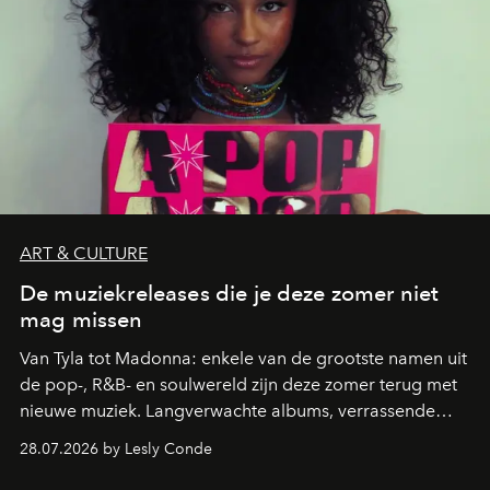
ART & CULTURE
De muziekreleases die je deze zomer niet
mag missen
Van Tyla tot Madonna: enkele van de grootste namen uit
de pop-, R&B- en soulwereld zijn deze zomer terug met
nieuwe muziek. Langverwachte albums, verrassende
comebacks en veelbelovende nieuwe projecten: dit zijn
28.07.2026 by Lesly Conde
de releases die je niet mag missen.