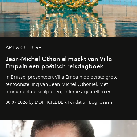
ART & CULTURE
Jean-Michel Othoniel maakt van Villa
Empain een poëtisch reisdagboek
In Brussel presenteert Villa Empain de eerste grote
tentoonstelling van Jean-Michel Othoniel. Met
monumentale sculpturen, intieme aquarellen en
fonkelend Murano-glas creëert de Franse kunstenaar
30.07.2026 by L'OFFICIEL BE x Fondation Boghossian
een emotionele reis waarin elk werk de herinnering
oproept aan een ontmoeting, een bestemming of een
moment van verwondering.