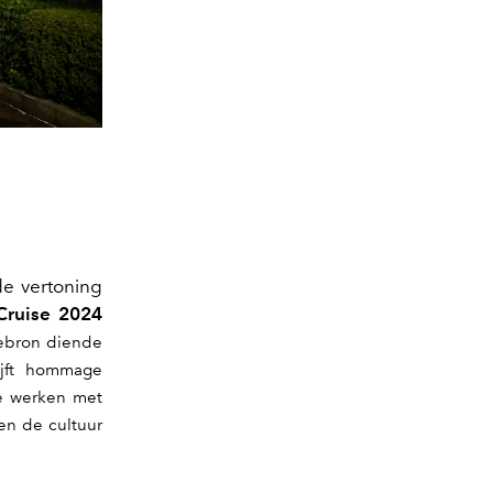
de vertoning
Cruise 2024
iebron diende
jft hommage
te werken met
en de cultuur