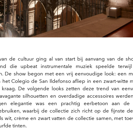
van de cultuur ging al van start bij aanvang van de s
and die upbeat instrumentale muziek speelde terwij
n. De show begon met een vrij eenvoudige look: een m
 het Colegio de San Ildefonso afliep in een zwart-witte m
 kraag. De volgende looks zetten deze trend van eenv
ravagante silhouetten en overdadige accessoires werd
gen elegantie was een prachtig eerbetoon aan de 
ebruiken, waarbij de collectie zich richt op de fijnste de
ls wit, crème en zwart vatten de collectie samen, met to
rfde tinten.