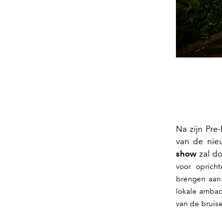
Na
zijn
Pre
-
van de nie
show
zal d
voor oprich
brengen aan 
lokale ambac
van de bruis