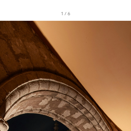
1
/
6