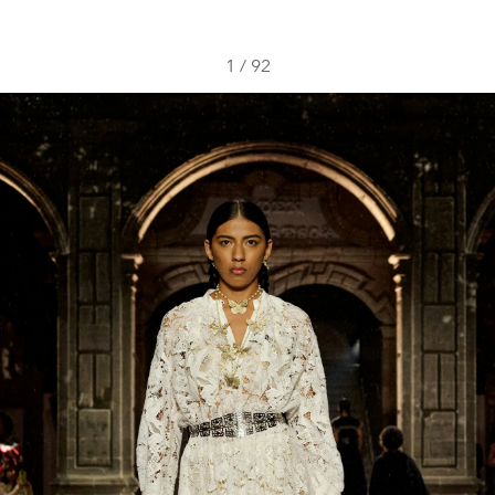
1
/
92