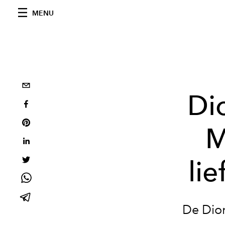
MENU
Di
M
li
De Dior