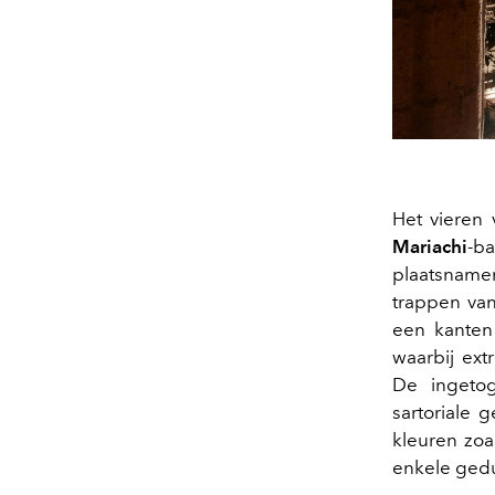
Het vieren 
Mariachi
-b
plaatsname
trappen van
een kanten
waarbij ext
De ingeto
sartoriale g
kleuren zoa
enkele gedu