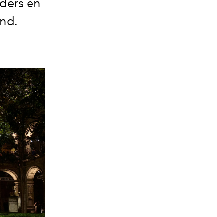
nders en
and.