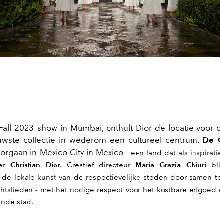
Fall
2023
s
how
in
Mumbai
, onthult Dior de locatie voor 
uwste collectie in wederom een cultureel centrum.
De 
oorgaan in Mexico City in Mexico -
een land dat als inspirat
Christian Dior
Maria Grazia Chiuri
ter
. Creatief directeur
bli
de lokale kunst van de respectievelijke steden door samen 
htslieden - met het nodige respect voor het kostbare erfgoed 
ende stad.