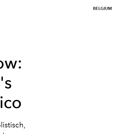
BELGIUM
ow:
's
ico
istisch,