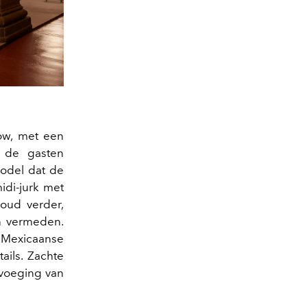
how, met een
l de gasten
odel dat de
idi-jurk met
oud verder,
en vermeden.
Mexicaanse
tails. Zachte
evoeging van