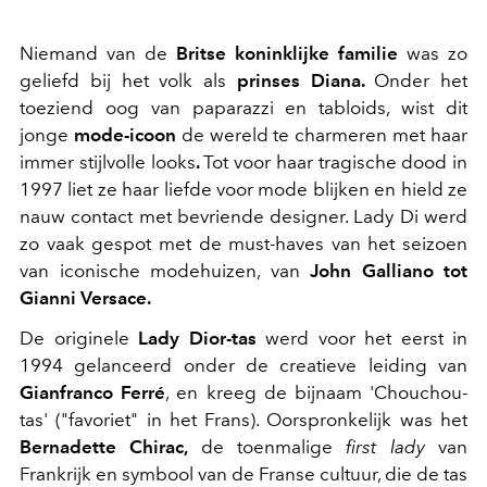
Niemand van de
Britse koninklijke familie
was zo
geliefd bij het volk als
prinses Diana.
Onder het
toeziend oog van paparazzi en tabloids, wist dit
jonge
mode-icoon
de wereld te charmeren met haar
immer stijlvolle looks
.
Tot voor haar tragische dood in
1997 liet ze haar liefde voor mode blijken en hield ze
nauw contact met bevriende designer. Lady Di werd
zo vaak gespot met de must-haves van het seizoen
van iconische modehuizen, van
John Galliano tot
Gianni Versace.
De originele
Lady Dior-tas
werd voor het eerst in
1994 gelanceerd onder de creatieve leiding van
Gianfranco Ferré
, en kreeg de bijnaam 'Chouchou-
tas' ("favoriet" in het Frans). Oorspronkelijk was het
Bernadette Chirac,
de toenmalige
first lady
van
Frankrijk en symbool van de Franse cultuur, die de tas