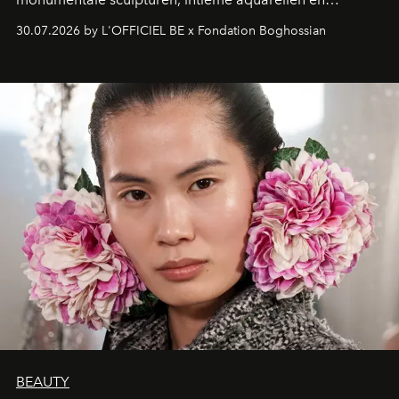
fonkelend Murano-glas creëert de Franse kunstenaar
30.07.2026 by L'OFFICIEL BE x Fondation Boghossian
een emotionele reis waarin elk werk de herinnering
oproept aan een ontmoeting, een bestemming of een
moment van verwondering.
BEAUTY