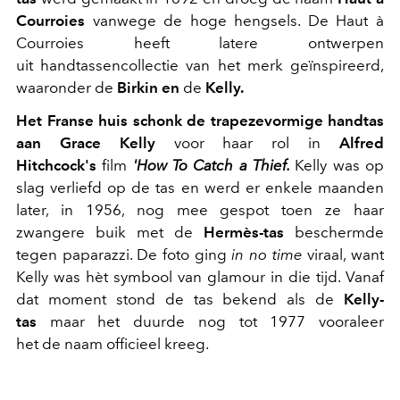
Courroies
vanwege de hoge hengsels. De Haut à
Courroies heeft latere ontwerpen
uit handtassencollectie van het merk geïnspireerd,
waaronder de
Birkin en
de
Kelly.
Het Franse huis schonk de trapezevormige handtas
aan Grace Kelly
voor haar rol in
Alfred
Hitchcock's
film
'How To Catch a Thief.
Kelly was op
slag verliefd op de tas en werd er enkele maanden
later, in 1956, nog mee gespot toen ze haar
zwangere buik met de
Hermès-tas
beschermde
tegen paparazzi. De foto ging
in no time
viraal, want
Kelly was hèt symbool van glamour in die tijd. Vanaf
dat moment stond de tas bekend als de
Kelly-
tas
maar het duurde nog tot 1977 vooraleer
het de naam officieel kreeg.