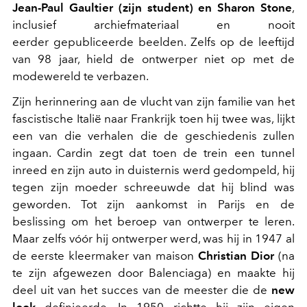
Jean-Paul Gaultier (zijn student) en Sharon Stone
,
inclusief archiefmateriaal en nooit
eerder gepubliceerde beelden. Zelfs op de leeftijd
van 98 jaar, hield de ontwerper niet op met de
modewereld te verbazen.
Zijn herinnering aan de vlucht van zijn familie van het
fascistische Italië naar Frankrijk toen hij twee was, lijkt
een van die verhalen die de geschiedenis zullen
ingaan. Cardin zegt dat toen de trein een tunnel
inreed en zijn auto in duisternis werd gedompeld, hij
tegen zijn moeder schreeuwde dat hij blind was
geworden. Tot zijn aankomst in Parijs en de
beslissing om het beroep van ontwerper te leren.
Maar zelfs vóór hij ontwerper werd, was hij in 1947 al
de eerste kleermaker van maison
Christian Dior
(na
te zijn afgewezen door Balenciaga) en maakte hij
deel uit van het succes van de meester die de
new
look
definieerde. In 1950 richtte hij zijn eigen