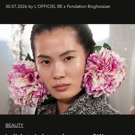
fonkelend Murano-glas creëert de Franse kunstenaar
30.07.2026 by L'OFFICIEL BE x Fondation Boghossian
een emotionele reis waarin elk werk de herinnering
oproept aan een ontmoeting, een bestemming of een
moment van verwondering.
BEAUTY