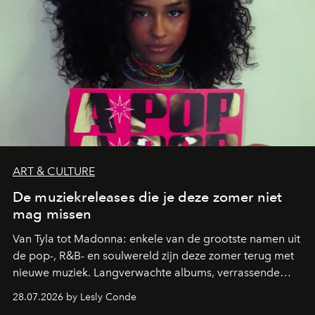
ART & CULTURE
De muziekreleases die je deze zomer niet
mag missen
Van Tyla tot Madonna: enkele van de grootste namen uit
de pop-, R&B- en soulwereld zijn deze zomer terug met
nieuwe muziek. Langverwachte albums, verrassende
comebacks en veelbelovende nieuwe projecten: dit zijn
28.07.2026 by Lesly Conde
de releases die je niet mag missen.