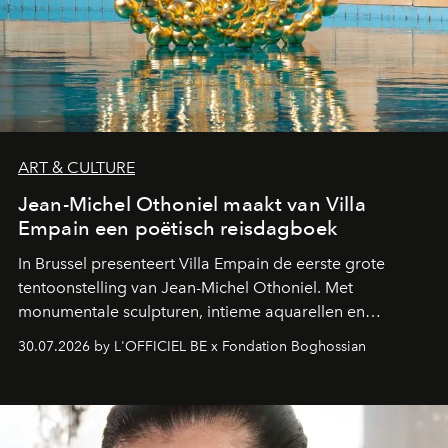
ART & CULTURE
Jean-Michel Othoniel maakt van Villa
Empain een poëtisch reisdagboek
In Brussel presenteert Villa Empain de eerste grote
tentoonstelling van Jean-Michel Othoniel. Met
monumentale sculpturen, intieme aquarellen en
fonkelend Murano-glas creëert de Franse kunstenaar
30.07.2026 by L'OFFICIEL BE x Fondation Boghossian
een emotionele reis waarin elk werk de herinnering
oproept aan een ontmoeting, een bestemming of een
moment van verwondering.