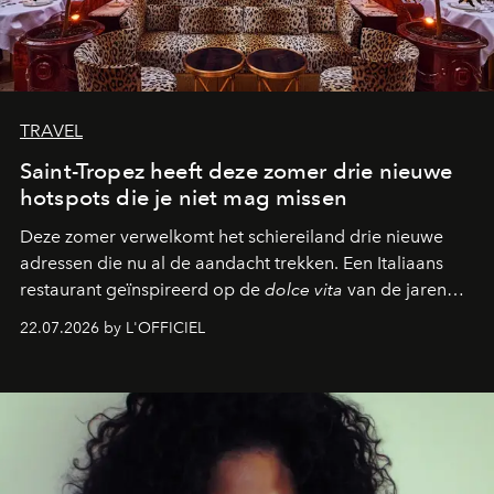
TRAVEL
Saint-Tropez heeft deze zomer drie nieuwe
hotspots die je niet mag missen
Deze zomer verwelkomt het schiereiland drie nieuwe
adressen die nu al de aandacht trekken. Een Italiaans
restaurant geïnspireerd op de
dolce vita
van de jaren
zestig, een Japanse hotspot die na zonsondergang
22.07.2026 by L'OFFICIEL
verandert in een bruisende ontmoetingsplek en de
legendarische Parijse club Raspoutine die eindelijk
neerstrijkt in Saint-Tropez. Dit zijn de nieuwe adressen
die deze zomer de toon zetten, van lange lunches tot
zwoele nachten.