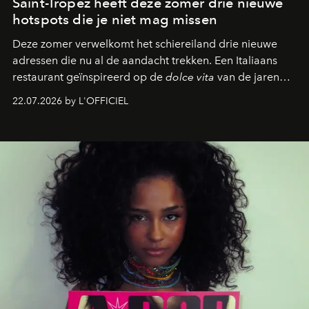
Saint-Tropez heeft deze zomer drie nieuwe
hotspots die je niet mag missen
Deze zomer verwelkomt het schiereiland drie nieuwe
adressen die nu al de aandacht trekken. Een Italiaans
restaurant geïnspireerd op de
dolce vita
van de jaren
zestig, een Japanse hotspot die na zonsondergang
22.07.2026 by L'OFFICIEL
verandert in een bruisende ontmoetingsplek en de
legendarische Parijse club Raspoutine die eindelijk
neerstrijkt in Saint-Tropez. Dit zijn de nieuwe adressen
die deze zomer de toon zetten, van lange lunches tot
zwoele nachten.