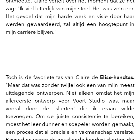
ontmoette.
Claire vertelt over het moment dat ze het
zag: "
Ik viel letterlijk van mijn stoel. Het was zo’n eer.
Het gevoel dat mijn harde werk en visie door haar
werden gewaardeerd, zal altijd een hoogtepunt in
mijn carrière blijven."
Toch is de favoriete tas van Claire de
Elise-handtas.
"Maar dat was zonder twijfel ook een van mijn meest
uitdagende ontwerpen. Niet alleen omdat het mijn
allereerste ontwerp voor Voort Studio was, maar
vooral door de 'slierten' die ik eraan wilde
toevoegen. Om de juiste consistentie te bereiken,
moest het leer dunner en soepeler worden gemaakt,
een proces dat al precisie en vakmanschap vereiste.
Bovendien waren de opvallende handvat-slierten, die