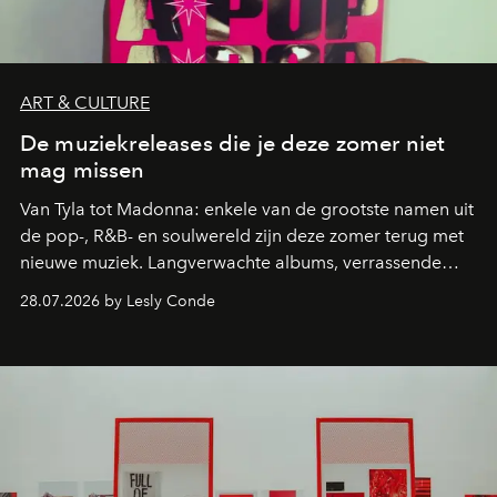
ART & CULTURE
De muziekreleases die je deze zomer niet
mag missen
Van Tyla tot Madonna: enkele van de grootste namen uit
de pop-, R&B- en soulwereld zijn deze zomer terug met
nieuwe muziek. Langverwachte albums, verrassende
comebacks en veelbelovende nieuwe projecten: dit zijn
28.07.2026 by Lesly Conde
de releases die je niet mag missen.