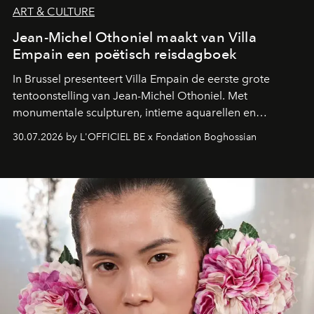
ART & CULTURE
Jean-Michel Othoniel maakt van Villa
Empain een poëtisch reisdagboek
In Brussel presenteert Villa Empain de eerste grote
tentoonstelling van Jean-Michel Othoniel. Met
monumentale sculpturen, intieme aquarellen en
fonkelend Murano-glas creëert de Franse kunstenaar
30.07.2026 by L'OFFICIEL BE x Fondation Boghossian
een emotionele reis waarin elk werk de herinnering
oproept aan een ontmoeting, een bestemming of een
moment van verwondering.