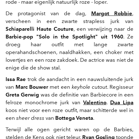
rode - maar eigenlijk natuurlijk roze - loper.
De protagonist van de dag,
Margot Robbie
,
verscheen in een zwarte strapless jurk van
Schiaparelli Haute Couture
, een verwijzing naar de
Barbie-pop "Solo in the Spotlight" uit 1960
. Ze
droeg haar outfit met lange zwarte
operahandschoenen, naaldhakken, een choker met
lovertjes en een roze zakdoek. De actrice was niet de
enige die de show stal.
Issa Rae
trok de aandacht in een nauwsluitende jurk
van
Marc Bouwer
met een
keyhole cutout
. Regisseur
Greta Gerwig
was de definitie van Barbiecore in een
felroze monochrome jurk van
Valentino
.
Dua Lipa
koos niet voor een roze outfit, maar schitterde wel in
een
sheer dress
van
Bottega Veneta
.
Terwijl alle ogen gericht waren op de Barbies,
stelden de Kens ook niet teleur.
Ryan Gosling
toonde