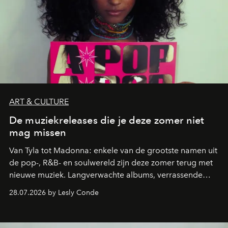
ART & CULTURE
De muziekreleases die je deze zomer niet
mag missen
Van Tyla tot Madonna: enkele van de grootste namen uit
de pop-, R&B- en soulwereld zijn deze zomer terug met
nieuwe muziek. Langverwachte albums, verrassende
comebacks en veelbelovende nieuwe projecten: dit zijn
28.07.2026 by Lesly Conde
de releases die je niet mag missen.