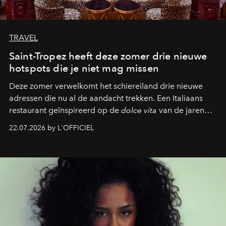
TRAVEL
Saint-Tropez heeft deze zomer drie nieuwe
hotspots die je niet mag missen
Deze zomer verwelkomt het schiereiland drie nieuwe
adressen die nu al de aandacht trekken. Een Italiaans
restaurant geïnspireerd op de
dolce vita
van de jaren
zestig, een Japanse hotspot die na zonsondergang
22.07.2026 by L'OFFICIEL
verandert in een bruisende ontmoetingsplek en de
legendarische Parijse club Raspoutine die eindelijk
neerstrijkt in Saint-Tropez. Dit zijn de nieuwe adressen
die deze zomer de toon zetten, van lange lunches tot
zwoele nachten.