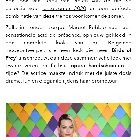
Een look van Dries Van Noten van de nieuwe
collectie voor
lente-zomer 2020
èn een perfecte
combinatie van
deze trends
voor komende zomer.
Zelfs in Londen zorgde Margot Robbie voor een
sensationele acte de présence, opnieuw gekleed in
een complete look van de Belgische
modeontwerper. Is er een look die meer '
Birds of
Prey
' uitschreeuwt dan deze asymmetrische look met
zwarte veren en fuchsia
opera handschoenen
in
zijde? De actrice maakte indruk met de juiste dosis
drama, fun en elegantie tijdens haar promotour.