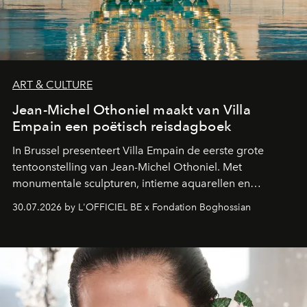
ART & CULTURE
Jean-Michel Othoniel maakt van Villa
Empain een poëtisch reisdagboek
In Brussel presenteert Villa Empain de eerste grote
tentoonstelling van Jean-Michel Othoniel. Met
monumentale sculpturen, intieme aquarellen en
fonkelend Murano-glas creëert de Franse kunstenaar
30.07.2026 by L'OFFICIEL BE x Fondation Boghossian
een emotionele reis waarin elk werk de herinnering
oproept aan een ontmoeting, een bestemming of een
moment van verwondering.