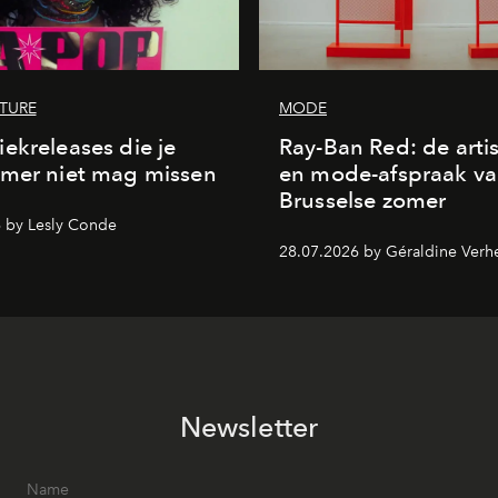
LTURE
MODE
ekreleases die je
Ray-Ban Red: de arti
omer niet mag missen
en mode-afspraak va
Brusselse zomer
 by Lesly Conde
28.07.2026 by Géraldine Verh
Newsletter