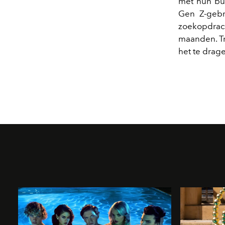
met hun bu
Gen Z-gebr
zoekopdrach
maanden. Tre
het te drag