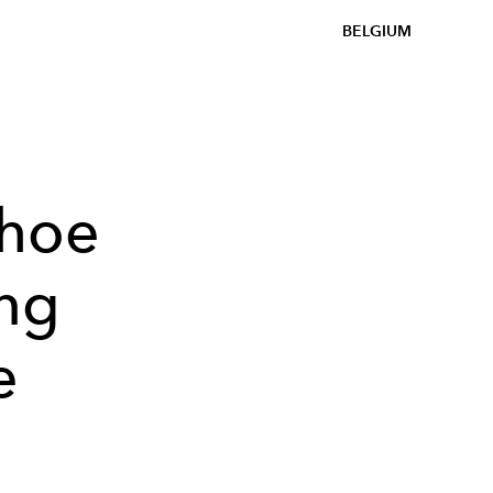
BELGIUM
 hoe
ng
e