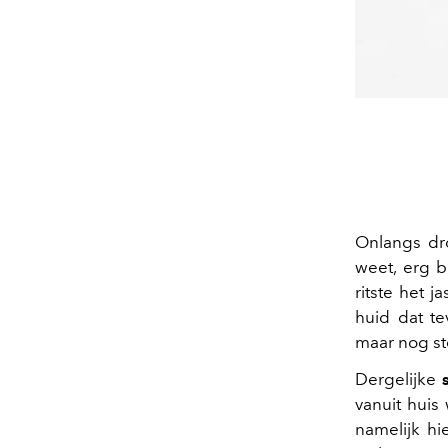
Onlangs dro
weet, erg b
ritste het 
huid dat te
maar nog st
Dergelijke
vanuit huis
namelijk hi