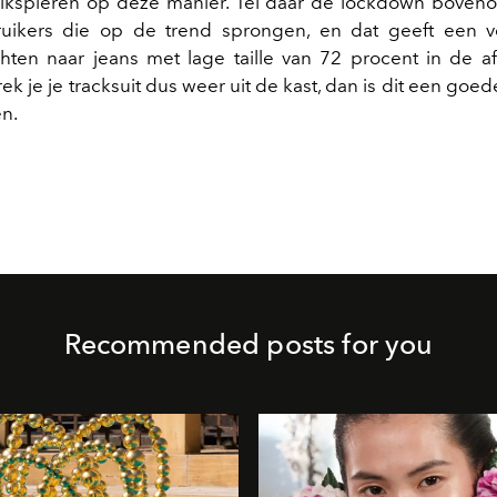
ikspieren op deze manier. Tel daar de lockdown boveno
uikers die op de trend sprongen, en dat geeft een v
ten naar jeans met lage taille van 72 procent in de 
k je je tracksuit dus weer uit de kast, dan is dit een go
en.
Recommended posts for you