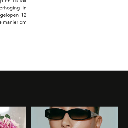
p en TikTok
erhoging in
afgelopen 12
ede manier om