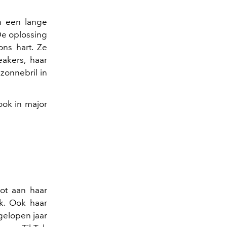
n een lange
De oplossing
ons hart. Ze
akers, haar
zonnebril in
ook in major
tot aan haar
k. Ook haar
gelopen jaar