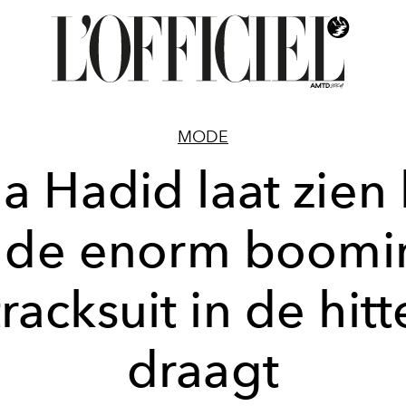
MODE
la Hadid laat zien
e de enorm boomi
tracksuit in de hitt
draagt