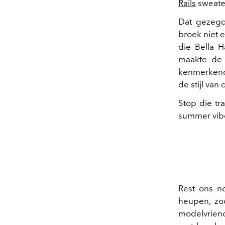
Rails
sweate
Dat gezegd
broek niet 
die Bella H
maakte de 
kenmerkend
de stijl van
Stop die tr
summer vibe
Rest ons 
heupen, zo
modelvrien