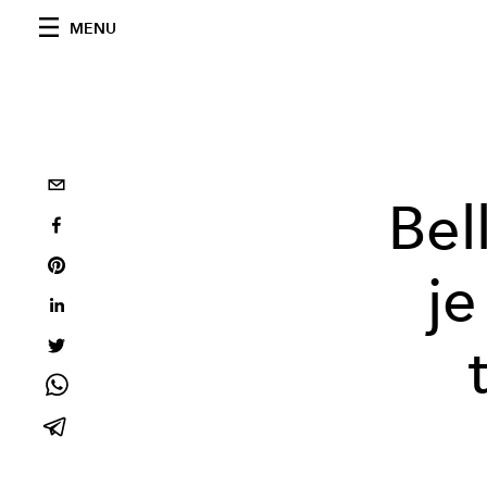
MENU
Bel
j