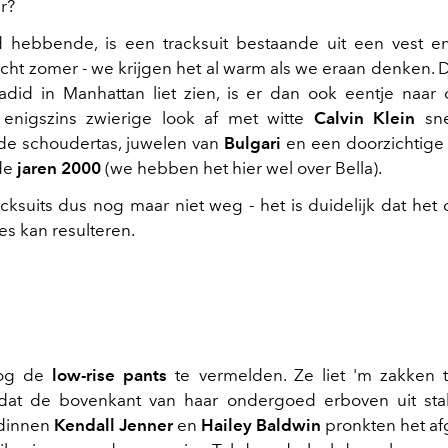
r?
 hebbende, is een tracksuit bestaande uit een vest e
echt zomer - we krijgen het al warm als we eraan denken. 
adid in Manhattan liet zien, is er dan ook eentje naar 
enigszins zwierige look af met witte
Calvin Klein
sne
e schoudertas, juwelen van
Bulgari
en een doorzichtige 
 de
jaren 2000
(we hebben het hier wel over Bella).
acksuits dus nog maar niet weg - het is duidelijk dat het 
s kan resulteren.
nog de
low-rise pants
te vermelden. Ze liet 'm zakken 
dat de bovenkant van haar ondergoed erboven uit sta
dinnen
Kendall Jenner
en
Hailey Baldwin
pronkten het af