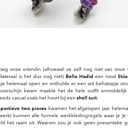
eg onze vriendin (alhoewel ze zelf nog niet van onze
ilateraal is het dus nog niet)
Bella Hadid
een rood
Stüs
jasje helemaal open en onthulde er een wit behatopje ond
voorschijn kwam maakte het de hele outfit onmiddelijk
eeds casual zoals het hoort bij een
shell suit
.
sportieve two pieces
kwamen het afgelopen jaar helemaa
 werkt kunnen alle formele werkkledingregels waar je je
eld het raam uit. Waarom zou je ook geen presentatie 