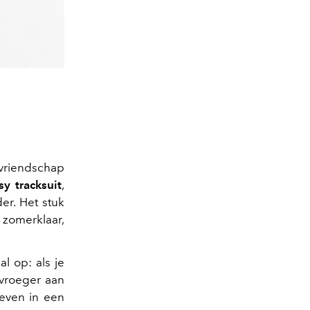
 vriendschap
sy tracksuit
,
er. Het stuk
 zomerklaar,
l op: als je
 vroeger aan
geven in een