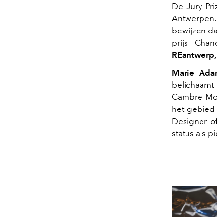
De Jury Pr
Antwerpen. 
bewijzen da
prijs Cha
REantwerp,
Marie Adam
belichaamt
Cambre Mode
het gebied
Designer of
status als p