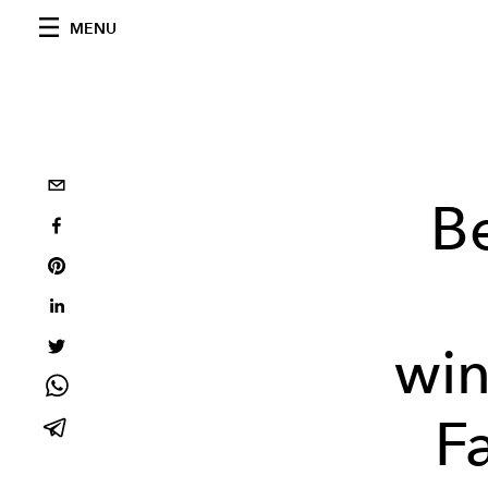
MENU
B
win
F