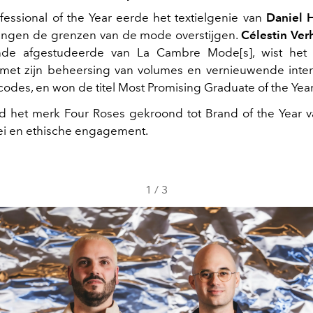
ofessional of the Year eerde het textielgenie van
Daniel H
ngen de grenzen van de mode overstijgen.
Célestin Ver
nde afgestudeerde van La Cambre Mode[s], wist het 
et zijn beheersing van volumes en vernieuwende inter
codes, en won de titel Most Promising Graduate of the Year
rd het merk Four Roses gekroond tot Brand of the Year 
ei en ethische engagement.
1
/
3