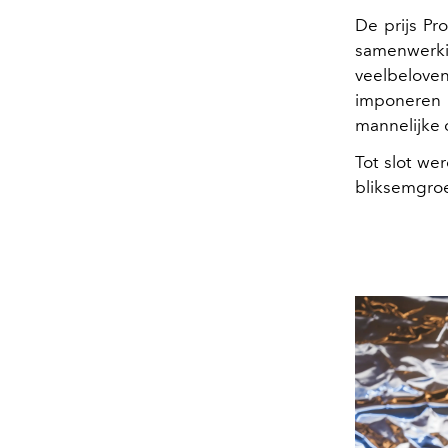
De prijs Pr
samenwerki
veelbelove
imponeren m
mannelijke 
Tot slot we
bliksemgro