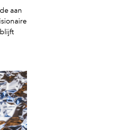
ode aan
isionaire
lijft