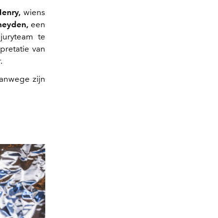
enry,
wiens
heyden,
een
juryteam te
pretatie van
.
vanwege zijn