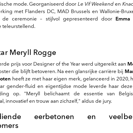
gische mode. Georganiseerd door
Le Vif Weekend
en
Kna
rking met Flanders DC, MAD Brussels en Wallonie-Bruxe
de ceremonie – stijlvol gepresenteerd door
Emma 
 teleurstellend.
star Meryll Rogge
rde prijs voor Designer of the Year werd uitgereikt aan
Me
ter die blijft betoveren. Na een glansrijke carrière bij
Mar
Noten
heeft ze met haar eigen merk, gelanceerd in 2020, 
ar gender-fluid en eigentijdse mode leverde haar deze
ding op. "Meryll belichaamt de essentie van Belg
al, innovatief en trouw aan zichzelf," aldus de jury.
rdiende eerbetonen en veelbel
omers