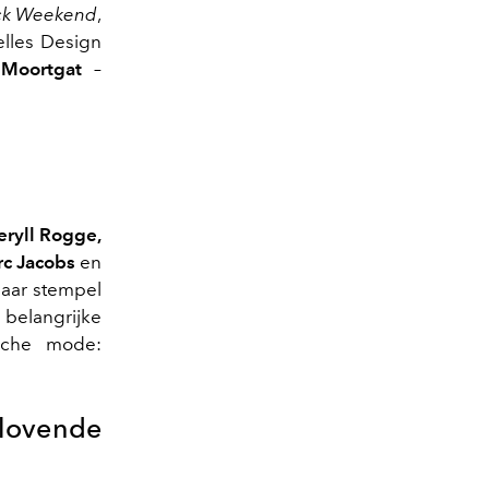
ck Weekend
,
lles Design
Moortgat
–
ryll Rogge,
c Jacobs
en
haar stempel
 belangrijke
ische mode:
ovende