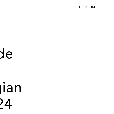
BELGIUM
de
e
gian
24