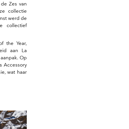
 de Zes van
ze collectie
omst werd de
collectief
f the Year,
leid aan La
e aanpak. Op
s Accessory
ie, wat haar