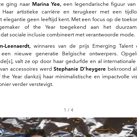
ize ging naar
Marina Yee,
een legendarische figuur van
Haar artistieke carrière en terugkeer met een tijdlo
t elegantie geen leeftijd kent. Met een focus op de toek
ngemaker of the Year toegekend aan het duurzame 
dat sociale inclusie combineert met verantwoorde mode.
-Leenaerdt,
winnares van de prijs Emerging Talent o
 een nieuwe generatie Belgische ontwerpers. Opge
[s], valt ze op door haar gedurfde en al international
 van accessoires werd
Stephanie D’heygere
bekroond al
 the Year dankzij haar minimalistische en impactvolle vis
ionier verder verstevigt.
1
/
4