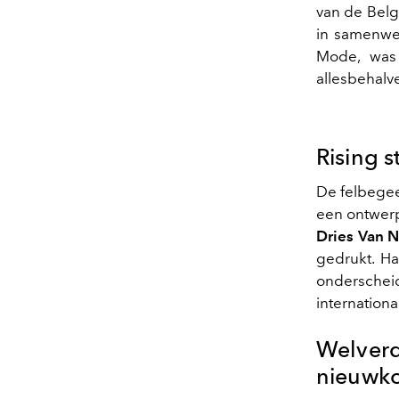
van de Bel
in samenwe
Mode, was 
allesbehalve
Rising 
De felbegee
een ontwerps
Dries Van 
gedrukt. Ha
onderschei
internationa
Welve
nieuwk