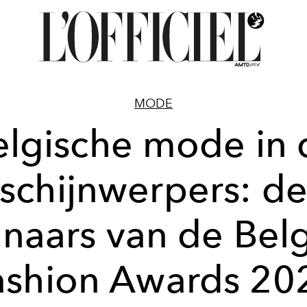
MODE
elgische mode in 
schijnwerpers: d
naars van de Bel
ashion Awards 20