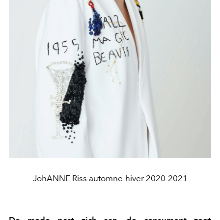
JohANNE Riss automne-hiver 2020-2021
De mode past zich aan, de consument zegt