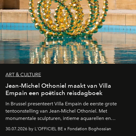
ART & CULTURE
Jean-Michel Othoniel maakt van Villa
Empain een poëtisch reisdagboek
In Brussel presenteert Villa Empain de eerste grote
tentoonstelling van Jean-Michel Othoniel. Met
monumentale sculpturen, intieme aquarellen en
fonkelend Murano-glas creëert de Franse kunstenaar
30.07.2026 by L'OFFICIEL BE x Fondation Boghossian
een emotionele reis waarin elk werk de herinnering