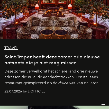
TRAVEL
Saint-Tropez heeft deze zomer drie nieuwe
hotspots die je niet mag missen
Deze zomer verwelkomt het schiereiland drie nieuwe
adressen die nu al de aandacht trekken. Een Italiaans
restaurant geïnspireerd op de
dolce vita
van de jaren
zestig, een Japanse hotspot die na zonsondergang
22.07.2026 by L'OFFICIEL
verandert in een bruisende ontmoetingsplek en de
legendarische Parijse club Raspoutine die eindelijk
neerstrijkt in Saint-Tropez. Dit zijn de nieuwe adressen