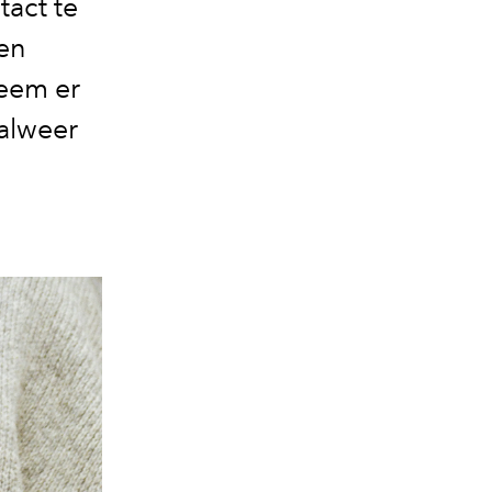
tact te
en
eem er
 alweer