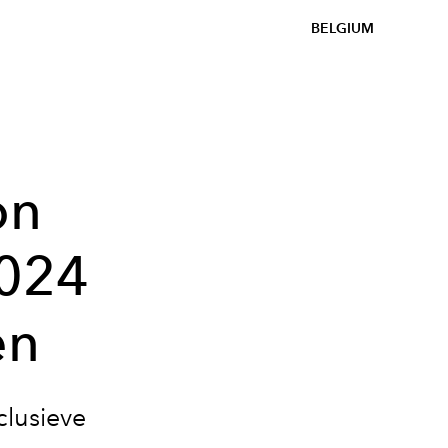
BELGIUM
on
2024
en
clusieve