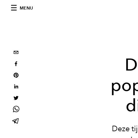
MENU
D
pop
d
Deze ti