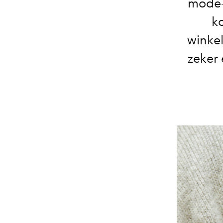
mode-i
k
winke
zeker 