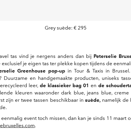
Grey suède: € 295
avel tas vind je nergens anders dan bij
Peterselie Bruxe
e exclusief je eigen tas ter plekke kopen tijdens de eenma
erselie Greenhouse pop-up
in
Tour & Taxis in Brussel.
? Duurzame en handgemaakte producten, uniseks tas
erecycleerd leer,
d
e klassieker
bag 01
en
de schoudert
illende kleuren waaronder d
ark blue, jeans blue, creme
rst zijn er twee tassen beschikbaar in
suède,
namelijk de 
de.
t eenmalig event toch missen, dan kan je sinds 11 maart
iebruxelles.com
.