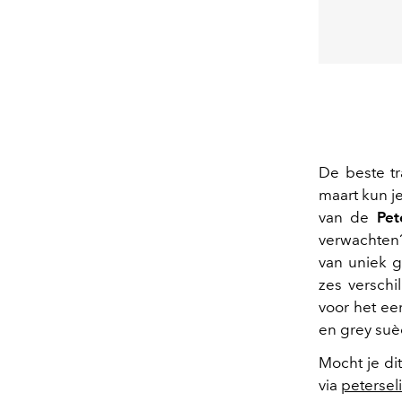
De beste tr
maart kun j
van de
Pet
verwachten
van uniek g
zes versch
voor het ee
en grey suè
Mocht je di
via
petersel