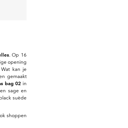
lles
. Op 16
lige opening
 Wat kan je
sen gemaakt
as bag
02
in
 en sage
en
b
lack suède
 ook shoppen