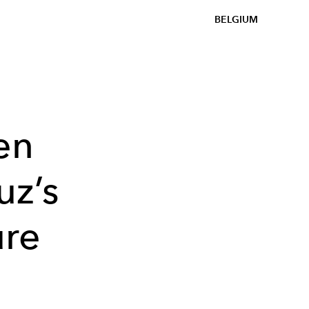
BELGIUM
en
uz’s
ure