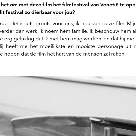
het om met deze film het filmfestival van Venetië te op
t festival zo dierbaar voor jou?
z: Het is iets groots voor ons, ik hou van deze film. Mij
verder dan werk, ik noem hem familie. Ik beschouw hem a
me erg gelukkig dat ik met hem mag werken, en dat hij me
Hij heeft me het moeilijkste en mooiste personage uit m
 hopen dat de film het hart van de mensen zal raken.