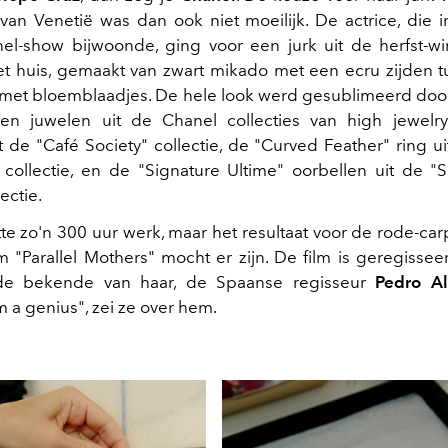
l van Venetië was dan ook niet moeilijk. De actrice, die 
el-show bijwoonde, ging voor een jurk uit de herfst-win
t huis, gemaakt van zwart mikado met een ecru zijden tu
 met bloemblaadjes. De hele look werd gesublimeerd do
en juwelen uit de Chanel collecties van high jewelry
 de "Café Society" collectie, de "Curved Feather" ring u
collectie, en de "Signature Ultime" oorbellen uit de "
ectie.
tte zo'n 300 uur werk, maar het resultaat voor de rode-ca
lm "Parallel Mothers" mocht er zijn. De film is geregisse
de bekende van haar, de Spaanse regisseur
Pedro A
 a genius", zei ze over hem.