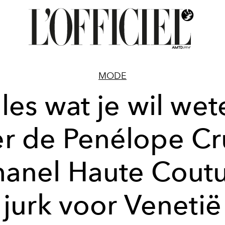
MODE
lles wat je wil wet
r de Penélope Cr
anel Haute Cout
jurk voor Venetië