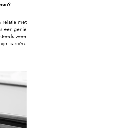
enen?
n relatie met
ls een genie
 steeds weer
ijn carrière