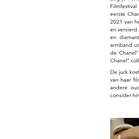
Filmfestiva
eerste Chan
2021 van he
en versierd
en diamant
armband uit
de Chanel" 
Chanel" coll
De jurk kos
van haar fi
andere ou
consider him