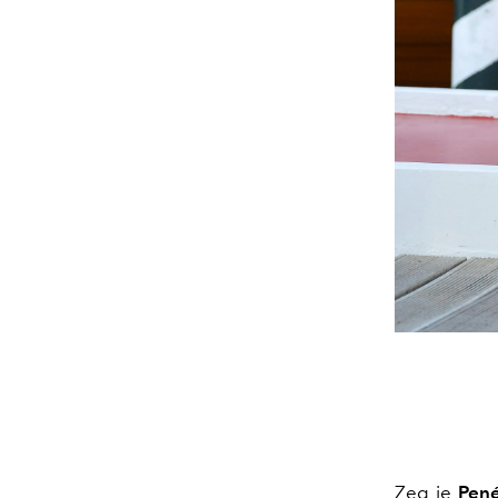
Zeg je
Pené