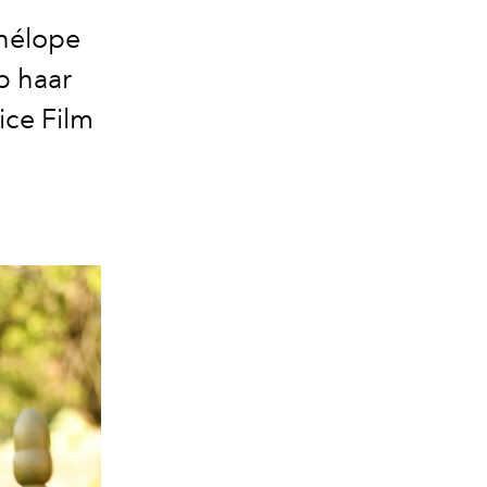
enélope
p haar
ice Film