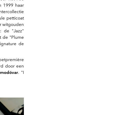
in 1999 haar
tercollectie
le petticoat
or witgouden
: de "Jazz"
it de "Plume
Signature de
rpetpremière
erd door een
lmodóvar
. "I