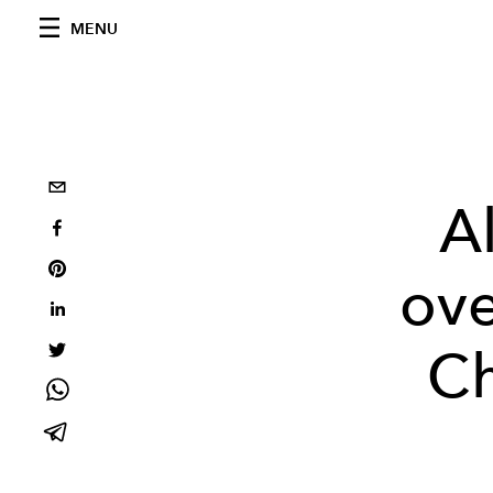
MENU
A
ove
Ch