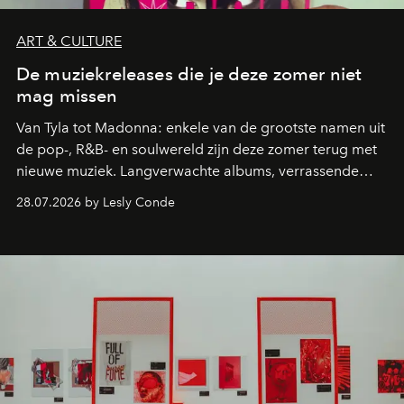
ART & CULTURE
De muziekreleases die je deze zomer niet
mag missen
Van Tyla tot Madonna: enkele van de grootste namen uit
de pop-, R&B- en soulwereld zijn deze zomer terug met
nieuwe muziek. Langverwachte albums, verrassende
comebacks en veelbelovende nieuwe projecten: dit zijn
28.07.2026 by Lesly Conde
de releases die je niet mag missen.