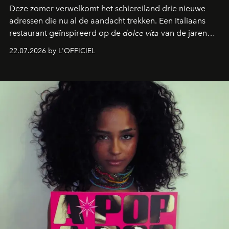
Deze zomer verwelkomt het schiereiland drie nieuwe
adressen die nu al de aandacht trekken. Een Italiaans
restaurant geïnspireerd op de
dolce vita
van de jaren
zestig, een Japanse hotspot die na zonsondergang
22.07.2026 by L'OFFICIEL
verandert in een bruisende ontmoetingsplek en de
legendarische Parijse club Raspoutine die eindelijk
neerstrijkt in Saint-Tropez. Dit zijn de nieuwe adressen
die deze zomer de toon zetten, van lange lunches tot
zwoele nachten.