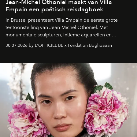
Jean-Michel Othoniel maakt van Villa
Empain een poëtisch reisdagboek
In Brussel presenteert Villa Empain de eerste grote
tentoonstelling van Jean-Michel Othoniel. Met
monumentale sculpturen, intieme aquarellen en
fonkelend Murano-glas creëert de Franse kunstenaar
30.07.2026 by L'OFFICIEL BE x Fondation Boghossian
een emotionele reis waarin elk werk de herinnering
oproept aan een ontmoeting, een bestemming of een
moment van verwondering.