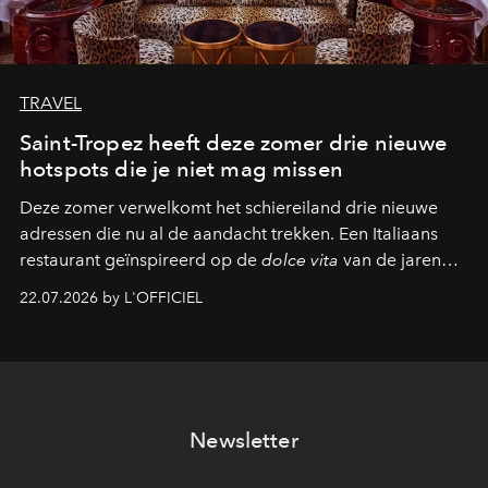
TRAVEL
Saint-Tropez heeft deze zomer drie nieuwe
hotspots die je niet mag missen
Deze zomer verwelkomt het schiereiland drie nieuwe
adressen die nu al de aandacht trekken. Een Italiaans
restaurant geïnspireerd op de
dolce vita
van de jaren
zestig, een Japanse hotspot die na zonsondergang
22.07.2026 by L'OFFICIEL
verandert in een bruisende ontmoetingsplek en de
legendarische Parijse club Raspoutine die eindelijk
neerstrijkt in Saint-Tropez. Dit zijn de nieuwe adressen
die deze zomer de toon zetten, van lange lunches tot
zwoele nachten.
Newsletter