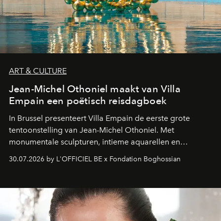
ART & CULTURE
Jean-Michel Othoniel maakt van Villa
Empain een poëtisch reisdagboek
In Brussel presenteert Villa Empain de eerste grote
tentoonstelling van Jean-Michel Othoniel. Met
monumentale sculpturen, intieme aquarellen en
fonkelend Murano-glas creëert de Franse kunstenaar
30.07.2026 by L'OFFICIEL BE x Fondation Boghossian
een emotionele reis waarin elk werk de herinnering
oproept aan een ontmoeting, een bestemming of een
moment van verwondering.