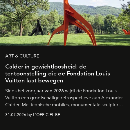
ART & CULTURE
Calder in gewichtloosheid: de
tentoonstelling die de Fondation Louis
Vuitton laat bewegen
Sinds het voorjaar van 2026 wijdt de Fondation Louis
Vuitton een grootschalige retrospectieve aan Alexander
Calder. Met iconische mobiles, monumentale sculpturen
en een poëtische benadering van beweging neemt de
31.07.2026 by L'OFFICIEL BE
Amerikaanse kunstenaar de ruimtes van Frank Gehry
over in een tentoonstelling die de lichtheid van de