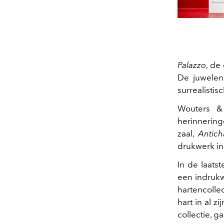
Palazzo
, de
De juwelen
surrealisti
Wouters &
herinneri
zaal,
Antic
drukwerk in
In de laatst
een indrukw
hartencolle
hart in al 
collectie, g