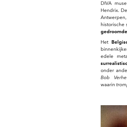
DIVA muse
Hendrix. De
Antwerpen, 
historische 
gedroomde 
Het
Belgis
binnenkijke
edele meta
surrealisti
onder and
Bob Verhe
waarin
tromp