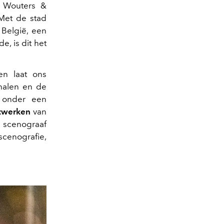
 Wouters &
 Met de stad
 België, een
e, is dit het
n laat ons
rhalen en de
e onder een
stwerken
van
 scenograaf
enografie,