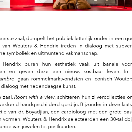
 eerste zaal, dompelt het publiek letterlijk onder in een 
 van Wouters & Hendrix treden in dialoog met subvers
sche symboliek en uitmuntend vakmanschap.
 Hendrix puren hun esthetiek vaak uit banale voo
ngen en geven deze een nieuw, kostbaar leven. In
hambre
, gaan rommelmarktvondsten en iconisch Wouter
 dialoog met hedendaagse kunst.
e zaal,
Room with a view
, schitteren hun zilvercollecties
ekkend handgeschilderd gordijn. Bijzonder in deze laatst
ctie van dr. Boyadjian, een cardioloog met een grote pas
zijn vormen. Wouters & Hendrix selecteerden een 30-tal obj
aande van juwelen tot postkaarten.