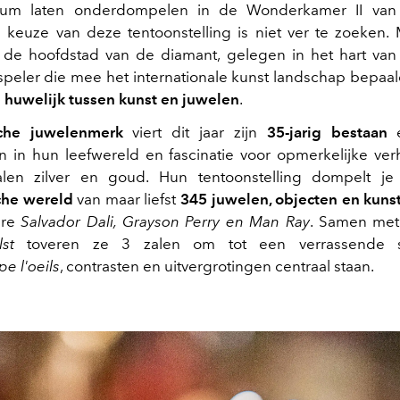
um laten onderdompelen in de Wonderkamer II van
 keuze van deze tentoonstelling is niet ver te zoeken.
de hoofdstad van de diamant, gelegen in het hart van
speler die mee het internationale kunst landschap bepaald
huwelijk tussen kunst en juwelen
.
che juwelenmerk
viert dit jaar zijn
35-jarig bestaan
e
n in hun leefwereld en fascinatie voor opmerkelijke ve
len zilver en goud. Hun tentoonstelling dompelt j
sche wereld
van maar liefst
345 juwelen, objecten en kun
ere
Salvador Dali, Grayson Perry en Man Ray
. Samen met
lst
toveren ze 3 zalen om tot een verrassende sc
e l'oeils
, contrasten en uitvergrotingen centraal staan.