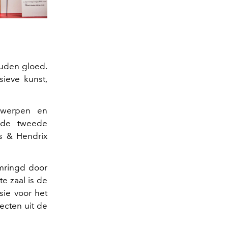
gouden gloed.
ieve kunst,
rwerpen en
 de tweede
s & Hendrix
 omringd door
e zaal is de
sie voor het
ecten uit de