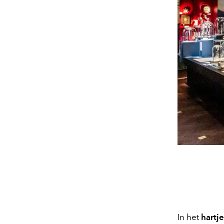
In het
hartj