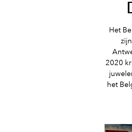
Het Be
zij
Antwe
2020 kri
juwele
het Bel