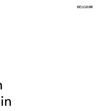
BELGIUM
n
in