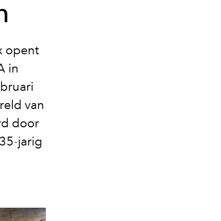
n
x opent
A in
bruari
ereld van
rd door
35-jarig