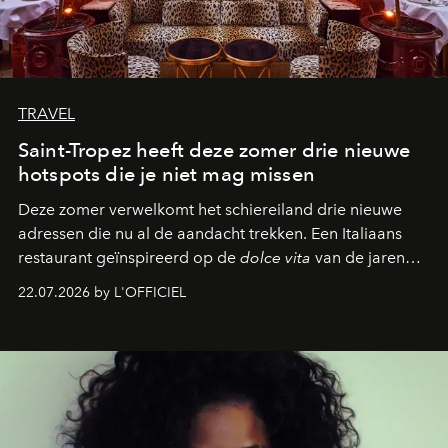
TRAVEL
Saint-Tropez heeft deze zomer drie nieuwe
hotspots die je niet mag missen
Deze zomer verwelkomt het schiereiland drie nieuwe
adressen die nu al de aandacht trekken. Een Italiaans
restaurant geïnspireerd op de
dolce vita
van de jaren
zestig, een Japanse hotspot die na zonsondergang
22.07.2026 by L'OFFICIEL
verandert in een bruisende ontmoetingsplek en de
legendarische Parijse club Raspoutine die eindelijk
neerstrijkt in Saint-Tropez. Dit zijn de nieuwe adressen
die deze zomer de toon zetten, van lange lunches tot
zwoele nachten.