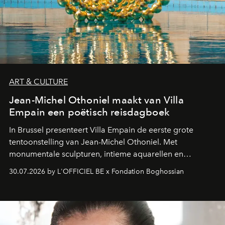
ART & CULTURE
Jean-Michel Othoniel maakt van Villa
Empain een poëtisch reisdagboek
In Brussel presenteert Villa Empain de eerste grote
tentoonstelling van Jean-Michel Othoniel. Met
monumentale sculpturen, intieme aquarellen en
fonkelend Murano-glas creëert de Franse kunstenaar
30.07.2026 by L'OFFICIEL BE x Fondation Boghossian
een emotionele reis waarin elk werk de herinnering
oproept aan een ontmoeting, een bestemming of een
moment van verwondering.