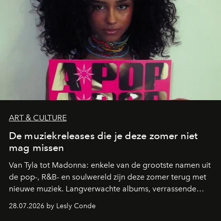
ART & CULTURE
De muziekreleases die je deze zomer niet
mag missen
Van Tyla tot Madonna: enkele van de grootste namen uit
de pop-, R&B- en soulwereld zijn deze zomer terug met
nieuwe muziek. Langverwachte albums, verrassende
comebacks en veelbelovende nieuwe projecten: dit zijn
28.07.2026 by Lesly Conde
de releases die je niet mag missen.