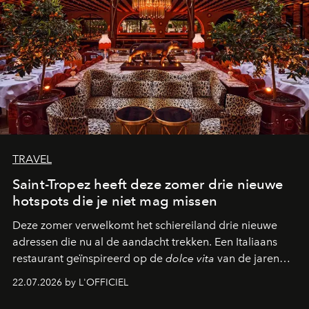
TRAVEL
Saint-Tropez heeft deze zomer drie nieuwe
hotspots die je niet mag missen
Deze zomer verwelkomt het schiereiland drie nieuwe
adressen die nu al de aandacht trekken. Een Italiaans
restaurant geïnspireerd op de
dolce vita
van de jaren
zestig, een Japanse hotspot die na zonsondergang
22.07.2026 by L'OFFICIEL
verandert in een bruisende ontmoetingsplek en de
legendarische Parijse club Raspoutine die eindelijk