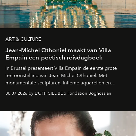
ART & CULTURE
Jean-Michel Othoniel maakt van Villa
Empain een poëtisch reisdagboek
In Brussel presenteert Villa Empain de eerste grote
tentoonstelling van Jean-Michel Othoniel. Met
monumentale sculpturen, intieme aquarellen en
fonkelend Murano-glas creëert de Franse kunstenaar
30.07.2026 by L'OFFICIEL BE x Fondation Boghossian
een emotionele reis waarin elk werk de herinnering
oproept aan een ontmoeting, een bestemming of een
moment van verwondering.