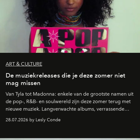
ART & CULTURE
De muziekreleases die je deze zomer niet
mag missen
Van Tyla tot Madonna: enkele van de grootste namen uit
de pop-, R&B- en soulwereld zijn deze zomer terug met
nieuwe muziek. Langverwachte albums, verrassende
comebacks en veelbelovende nieuwe projecten: dit zijn
28.07.2026 by Lesly Conde
de releases die je niet mag missen.