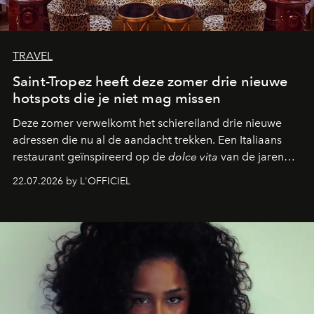
TRAVEL
Saint-Tropez heeft deze zomer drie nieuwe
hotspots die je niet mag missen
Deze zomer verwelkomt het schiereiland drie nieuwe
adressen die nu al de aandacht trekken. Een Italiaans
restaurant geïnspireerd op de
dolce vita
van de jaren
zestig, een Japanse hotspot die na zonsondergang
22.07.2026 by L'OFFICIEL
verandert in een bruisende ontmoetingsplek en de
legendarische Parijse club Raspoutine die eindelijk
neerstrijkt in Saint-Tropez. Dit zijn de nieuwe adressen
die deze zomer de toon zetten, van lange lunches tot
zwoele nachten.