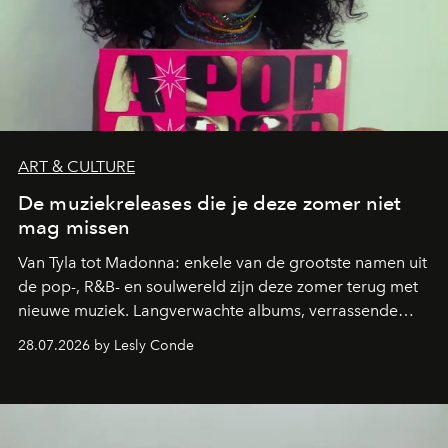
ART & CULTURE
De muziekreleases die je deze zomer niet
mag missen
Van Tyla tot Madonna: enkele van de grootste namen uit
de pop-, R&B- en soulwereld zijn deze zomer terug met
nieuwe muziek. Langverwachte albums, verrassende
comebacks en veelbelovende nieuwe projecten: dit zijn
28.07.2026 by Lesly Conde
de releases die je niet mag missen.