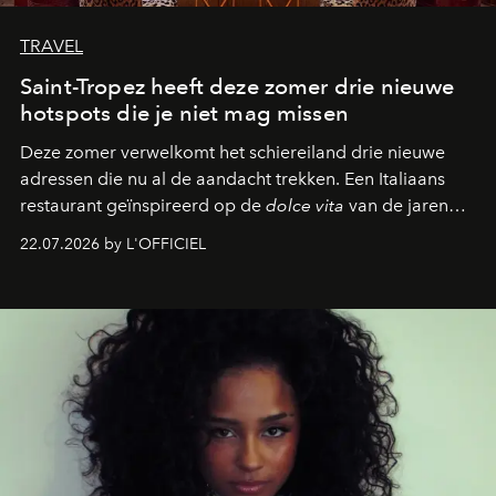
TRAVEL
Saint-Tropez heeft deze zomer drie nieuwe
hotspots die je niet mag missen
Deze zomer verwelkomt het schiereiland drie nieuwe
adressen die nu al de aandacht trekken. Een Italiaans
restaurant geïnspireerd op de
dolce vita
van de jaren
zestig, een Japanse hotspot die na zonsondergang
22.07.2026 by L'OFFICIEL
verandert in een bruisende ontmoetingsplek en de
legendarische Parijse club Raspoutine die eindelijk
neerstrijkt in Saint-Tropez. Dit zijn de nieuwe adressen
die deze zomer de toon zetten, van lange lunches tot
zwoele nachten.