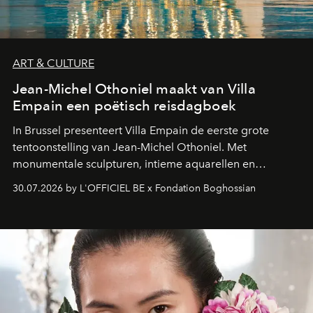
ART & CULTURE
Jean-Michel Othoniel maakt van Villa
Empain een poëtisch reisdagboek
In Brussel presenteert Villa Empain de eerste grote
tentoonstelling van Jean-Michel Othoniel. Met
monumentale sculpturen, intieme aquarellen en
fonkelend Murano-glas creëert de Franse kunstenaar
30.07.2026 by L'OFFICIEL BE x Fondation Boghossian
een emotionele reis waarin elk werk de herinnering
oproept aan een ontmoeting, een bestemming of een
moment van verwondering.