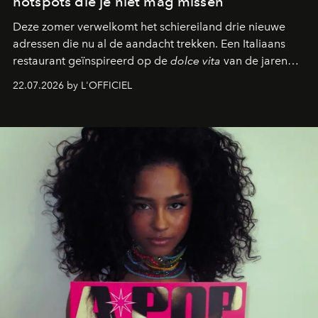
hotspots die je niet mag missen
Deze zomer verwelkomt het schiereiland drie nieuwe
adressen die nu al de aandacht trekken. Een Italiaans
restaurant geïnspireerd op de
dolce vita
van de jaren
zestig, een Japanse hotspot die na zonsondergang
22.07.2026 by L'OFFICIEL
verandert in een bruisende ontmoetingsplek en de
legendarische Parijse club Raspoutine die eindelijk
neerstrijkt in Saint-Tropez. Dit zijn de nieuwe adressen
die deze zomer de toon zetten, van lange lunches tot
zwoele nachten.