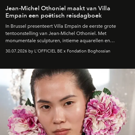
Jean-Michel Othoniel maakt van Villa
Empain een poëtisch reisdagboek
In Brussel presenteert Villa Empain de eerste grote
tentoonstelling van Jean-Michel Othoniel. Met
monumentale sculpturen, intieme aquarellen en
fonkelend Murano-glas creëert de Franse kunstenaar
30.07.2026 by L'OFFICIEL BE x Fondation Boghossian
een emotionele reis waarin elk werk de herinnering
oproept aan een ontmoeting, een bestemming of een
moment van verwondering.