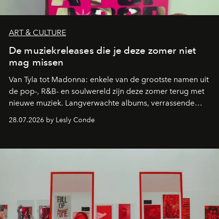
ART & CULTURE
De muziekreleases die je deze zomer niet
mag missen
Van Tyla tot Madonna: enkele van de grootste namen uit
de pop-, R&B- en soulwereld zijn deze zomer terug met
nieuwe muziek. Langverwachte albums, verrassende
comebacks en veelbelovende nieuwe projecten: dit zijn
28.07.2026 by Lesly Conde
de releases die je niet mag missen.