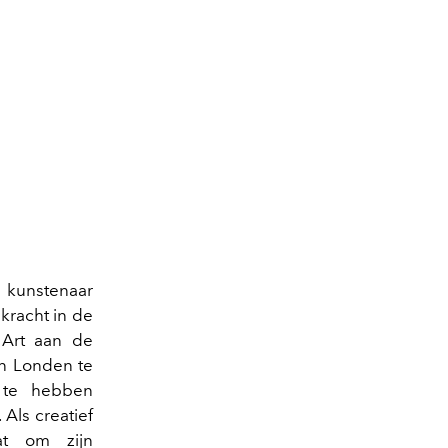
kunstenaar
 kracht in de
 Art aan de
in Londen te
 te hebben
 Als creatief
at om zijn