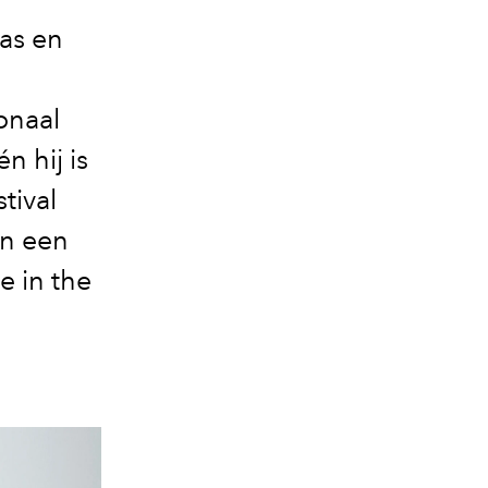
as en
onaal
n hij is
tival
n een
e in the