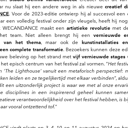
ar nu slaat hij een andere weg in als nieuwe
creatief d
NCE
. Voor de 2023-editie ontwierp hij al succesvol een 
r een volledig festival onder zijn vleugels, heeft hij nog
ok WECANDANCE maakt een
artistieke revolutie
met de
het team. Niet alleen brengt hij een
vernieuwde e
g van het thema
, maar ook de
kunstinstallaties 
een complete transformatie
. Bezoekers kunnen deze ed
uwe beleving op het strand met
vijf vernieuwde stages
w
het episch centrum van het festival zal vormen. “
Het festi
n ‘The Lighthouse’ vanuit een metaforisch perspectief:
ken leiden en ze tegelijkertijd met elkaar verbinden
”, ald
it een uitzonderlijk project is waar we met al onze ervari
nde disciplines in een inspirerend geheel kunnen sam
eatieve verantwoordelijkheid over het festival hebben, is
ar vooral ontzettend tof.
”
 vindt plaats op 3, 4, 10 en 11 augustus 2024 op het