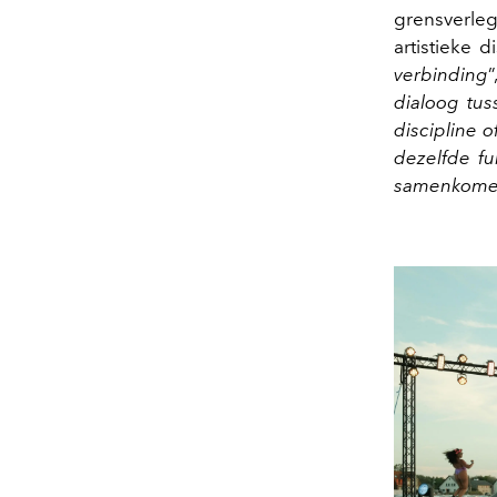
grensverle
artistieke di
verbinding
”
dialoog tus
discipline o
dezelfde f
samenkomen 