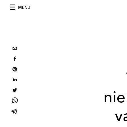
MENU
nie
v