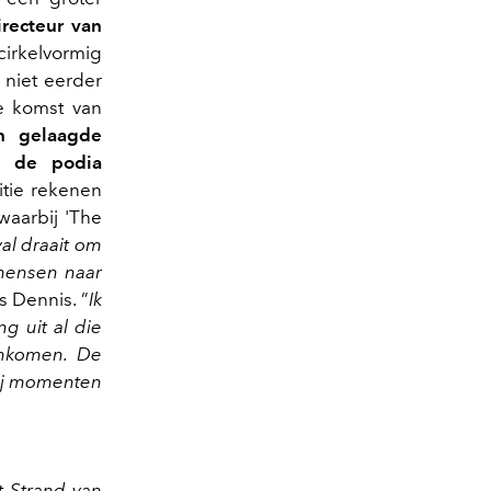
irecteur van
cirkelvormig
 niet eerder
 komst van
n gelaagde
en de podia
itie rekenen
aarbij 'The
val draait om
 mensen naar
us Dennis. ”
Ik
ng uit al die
enkomen. De
 bij momenten
 Strand van