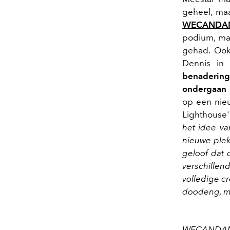
geheel, ma
WECANDA
podium, maa
gehad. O
Dennis in 
benaderin
ondergaan 
op een nie
Lighthouse' 
het idee va
nieuwe plek
geloof dat d
verschille
volledige cr
doodeng, ma
WECANDANCE