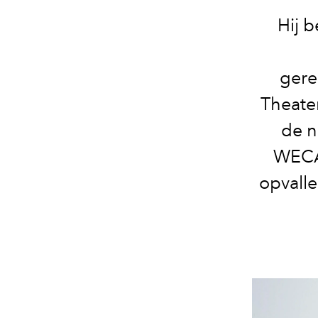
Hij 
gere
Theater
de n
WECA
opvalle