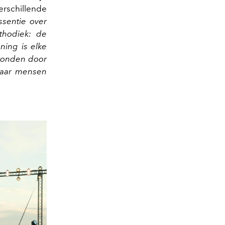
rschillende
ssentie over
thodiek: de
ning is elke
erbonden door
waar mensen