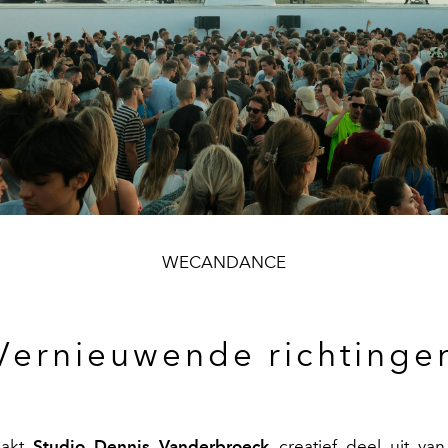
WECANDANCE
Vernieuwende richtinge
aakt
Studio Dennis Vanderbroeck
creatief deel uit van