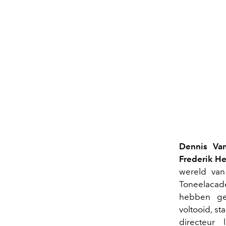
Dennis Va
Frederik H
wereld van
Toneelacade
hebben ge
voltooid, st
directeur