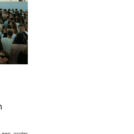
n
 een groter