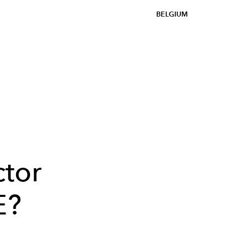
BELGIUM
e
ctor
E?