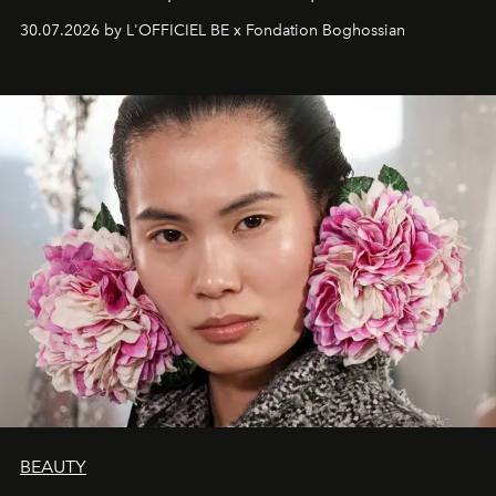
fonkelend Murano-glas creëert de Franse kunstenaar
30.07.2026 by L'OFFICIEL BE x Fondation Boghossian
een emotionele reis waarin elk werk de herinnering
oproept aan een ontmoeting, een bestemming of een
moment van verwondering.
BEAUTY