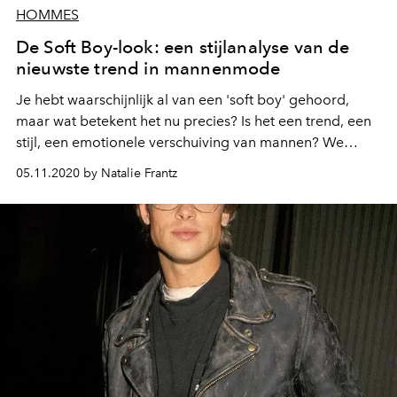
HOMMES
De Soft Boy-look: een stijlanalyse van de
nieuwste trend in mannenmode
Je hebt waarschijnlijk al van een 'soft boy' gehoord,
maar wat betekent het nu precies? Is het een trend, een
stijl, een emotionele verschuiving van mannen? We
leggen het uit aan de hand van 11 celebrities die de soft
05.11.2020 by Natalie Frantz
boy look opnieuw hebben uitgevonden.