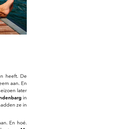
en heeft. De
eem aan. En
eizoen later
endenbarg
in
hadden ze in
aan. En hoé.