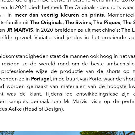
en. In 2021 biedt het merk The Originals - de shorts waar
 - in
meer dan veertig kleuren en prints
. Momenteel
ts-familie uit
The Originals
,
The Swims
,
The Piqués
,
The 
en
JR MARVIS
. In 2020 breidden ze uit met chino's:
The 
zelfde gevoel. Variatie vind je dus in het groeiende aa
beidsomstandigheden staat de mannen ook hoog in het vaa
reisden ze de wereld rond om de beste ambachtsli
n professionele wijze de productie van de shorts op 
 vonden ze in
Portugal
, in de buurt van Porto, waar de short
d worden gemaakt van materialen van de hoogste kwal
nt was de klant. Tijdens de ontwikkelingsfase zijn er
 en samples gemaakt om Mr Marvis' visie op de perfec
ldus Aafke (Head of Design).