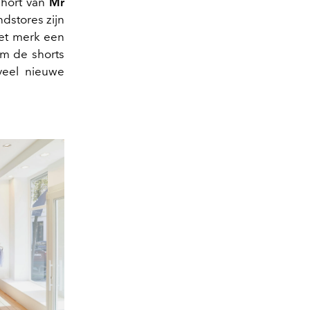
short van
Mr
ndstores zijn
et merk een
m de shorts
veel nieuwe