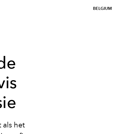
BELGIUM
de
vis
sie
 als het