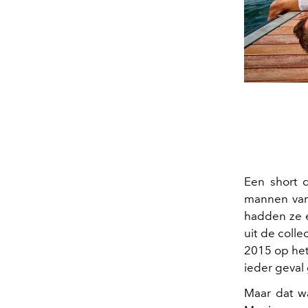
Een short d
mannen va
hadden ze e
uit de coll
2015 op het
ieder geval
Maar dat wa