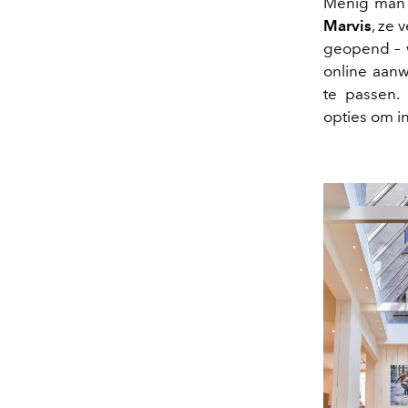
Menig man i
Marvis
, ze 
geopend – 
online aan
te passen.
opties om i