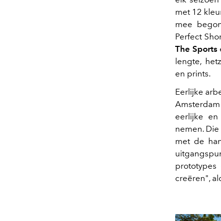
met 12 kleur
mee begon
Perfect Shor
The Sports
lengte, het
en prints.
Eerlijke ar
Amsterdam 
eerlijke e
nemen. Die
met de han
uitgangspu
prototypes
creëren", a