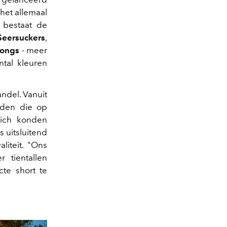
 het allemaal
 bestaat de
Seersuckers
,
Longs
- meer
ntal kleuren
ndel. Vanuit
eden die op
zich konden
s uitsluitend
iteit. "Ons
 tientallen
te short te