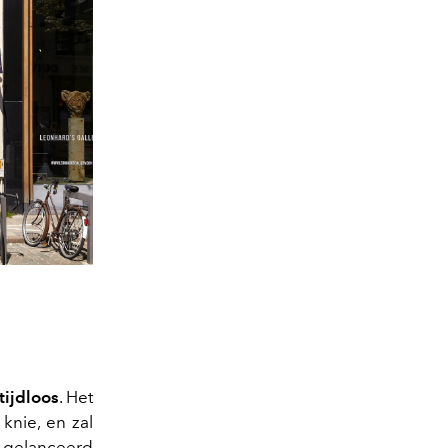
tijdloos
. Het
knie, en zal
6 gelanceerd