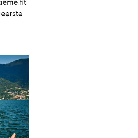
ieme fit
 eerste