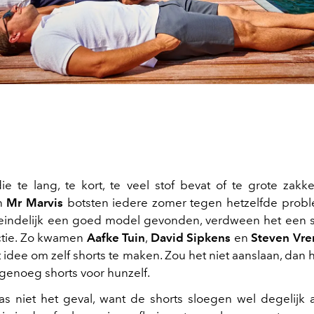
ie te lang, te kort, te veel stof bevat of te grote zakk
n
Mr Marvis
botsten iedere zomer tegen hetzelfde probl
indelijk een goed model gevonden, verdween het een s
ectie. Zo kwamen
Aafke Tuin
,
David Sipkens
en
Steven Vr
 idee om zelf shorts te maken. Zou het niet aanslaan, dan 
 genoeg shorts voor hunzelf.
s niet het geval, want de shorts sloegen wel degelijk 