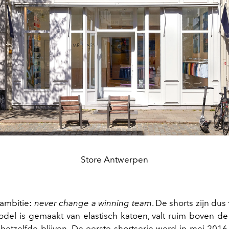
Store Antwerpen
 ambitie:
never change a winning team
. De shorts zijn dus
odel is gemaakt van elastisch katoen, valt ruim boven de 
 hetzelfde blijven. De eerste shortserie werd in mei 201