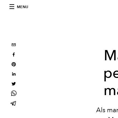
MENU
M
pe
ma
Als man