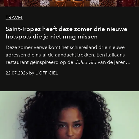
TRAVEL
Saint-Tropez heeft deze zomer drie nieuwe
hotspots die je niet mag missen
Deze zomer verwelkomt het schiereiland drie nieuwe
adressen die nu al de aandacht trekken. Een Italiaans
restaurant geïnspireerd op de
dolce vita
van de jaren
zestig, een Japanse hotspot die na zonsondergang
22.07.2026 by L'OFFICIEL
verandert in een bruisende ontmoetingsplek en de
legendarische Parijse club Raspoutine die eindelijk
neerstrijkt in Saint-Tropez. Dit zijn de nieuwe adressen
die deze zomer de toon zetten, van lange lunches tot
zwoele nachten.