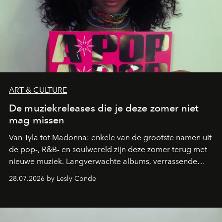
ART & CULTURE
De muziekreleases die je deze zomer niet
mag missen
Van Tyla tot Madonna: enkele van de grootste namen uit
de pop-, R&B- en soulwereld zijn deze zomer terug met
nieuwe muziek. Langverwachte albums, verrassende
comebacks en veelbelovende nieuwe projecten: dit zijn
28.07.2026 by Lesly Conde
de releases die je niet mag missen.