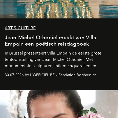
ART & CULTURE
Jean-Michel Othoniel maakt van Villa
Empain een poëtisch reisdagboek
In Brussel presenteert Villa Empain de eerste grote
tentoonstelling van Jean-Michel Othoniel. Met
monumentale sculpturen, intieme aquarellen en
fonkelend Murano-glas creëert de Franse kunstenaar
30.07.2026 by L'OFFICIEL BE x Fondation Boghossian
een emotionele reis waarin elk werk de herinnering
oproept aan een ontmoeting, een bestemming of een
moment van verwondering.