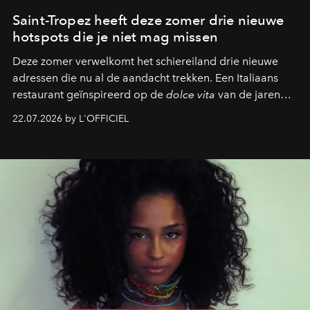
Saint-Tropez heeft deze zomer drie nieuwe
hotspots die je niet mag missen
Deze zomer verwelkomt het schiereiland drie nieuwe
adressen die nu al de aandacht trekken. Een Italiaans
restaurant geïnspireerd op de
dolce vita
van de jaren
zestig, een Japanse hotspot die na zonsondergang
22.07.2026 by L'OFFICIEL
verandert in een bruisende ontmoetingsplek en de
legendarische Parijse club Raspoutine die eindelijk
neerstrijkt in Saint-Tropez. Dit zijn de nieuwe adressen
die deze zomer de toon zetten, van lange lunches tot
zwoele nachten.