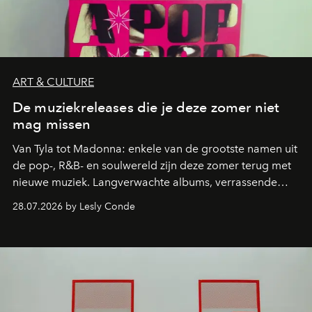
ART & CULTURE
De muziekreleases die je deze zomer niet
mag missen
Van Tyla tot Madonna: enkele van de grootste namen uit
de pop-, R&B- en soulwereld zijn deze zomer terug met
nieuwe muziek. Langverwachte albums, verrassende
comebacks en veelbelovende nieuwe projecten: dit zijn
28.07.2026 by Lesly Conde
de releases die je niet mag missen.