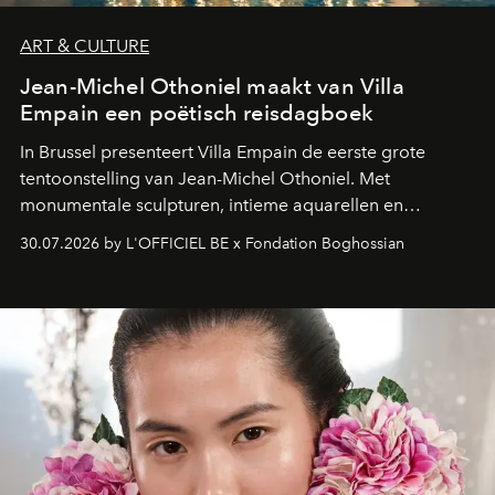
ART & CULTURE
Jean-Michel Othoniel maakt van Villa
Empain een poëtisch reisdagboek
In Brussel presenteert Villa Empain de eerste grote
tentoonstelling van Jean-Michel Othoniel. Met
monumentale sculpturen, intieme aquarellen en
fonkelend Murano-glas creëert de Franse kunstenaar
30.07.2026 by L'OFFICIEL BE x Fondation Boghossian
een emotionele reis waarin elk werk de herinnering
oproept aan een ontmoeting, een bestemming of een
moment van verwondering.