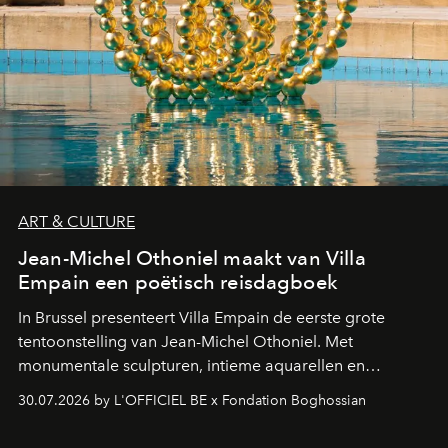
ART & CULTURE
Jean-Michel Othoniel maakt van Villa
Empain een poëtisch reisdagboek
In Brussel presenteert Villa Empain de eerste grote
tentoonstelling van Jean-Michel Othoniel. Met
monumentale sculpturen, intieme aquarellen en
fonkelend Murano-glas creëert de Franse kunstenaar
30.07.2026 by L'OFFICIEL BE x Fondation Boghossian
een emotionele reis waarin elk werk de herinnering
oproept aan een ontmoeting, een bestemming of een