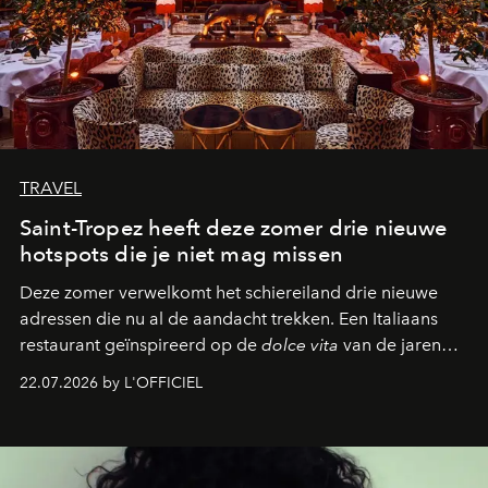
TRAVEL
Saint-Tropez heeft deze zomer drie nieuwe
hotspots die je niet mag missen
Deze zomer verwelkomt het schiereiland drie nieuwe
adressen die nu al de aandacht trekken. Een Italiaans
restaurant geïnspireerd op de
dolce vita
van de jaren
zestig, een Japanse hotspot die na zonsondergang
22.07.2026 by L'OFFICIEL
verandert in een bruisende ontmoetingsplek en de
legendarische Parijse club Raspoutine die eindelijk
neerstrijkt in Saint-Tropez. Dit zijn de nieuwe adressen
die deze zomer de toon zetten, van lange lunches tot