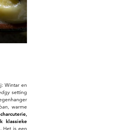
j: Wintar en
edgy
setting
 tegenhanger
ban
, warme
charcuterie,
k klassieke
.. Het is een