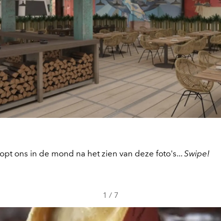
opt ons in de mond na het zien van deze foto's...
Swipe!
1
/
7