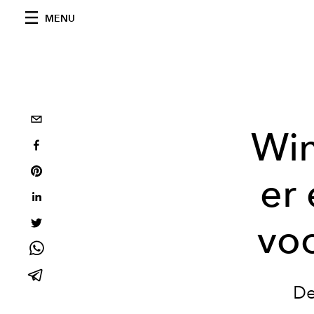
MENU
Win
er 
voo
De