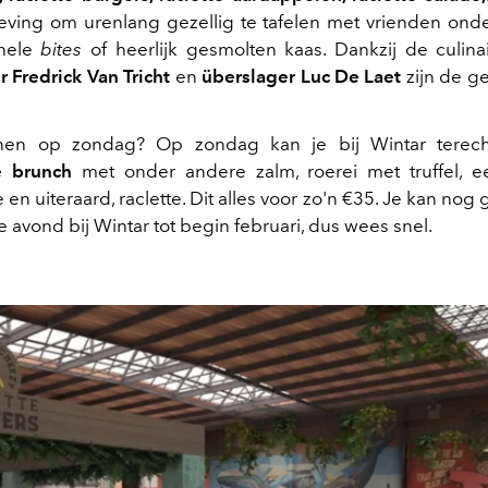
ving om urenlang gezellig te tafelen met vrienden ond
onele
bites
of heerlijk gesmolten kaas. Dankzij de culinai
 Fredrick Van Tricht
en
überslager Luc De Laet
zijn de g
nen op zondag? Op zondag kan je bij Wintar terech
de brunch
met onder andere zalm, roerei met truffel, e
 en uiteraard, raclette. Dit alles voor zo'n €35. Je kan nog
 avond bij Wintar tot begin februari, dus wees snel.