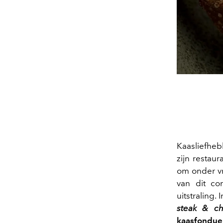
Kaasliefheb
zijn restau
om onder vr
van dit c
uitstraling.
steak & c
kaasfondue,