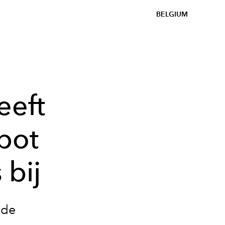
BELGIUM
eeft
spot
 bij
 de