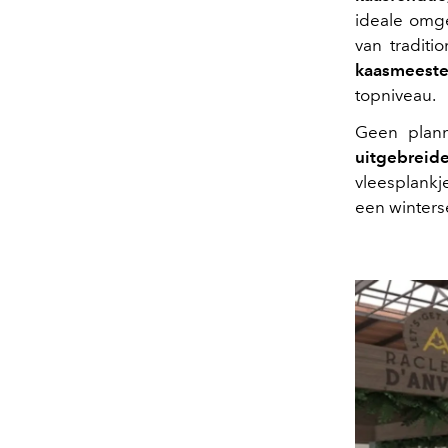
ideale omge
van traditi
kaasmeester
topniveau.
Geen plan
uitgebrei
vleesplankje
een winterse