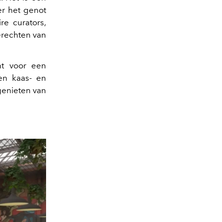
er het genot
re curators,
erechten van
t voor een
en kaas- en
 genieten van