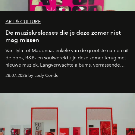
ART & CULTURE
De muziekreleases die je deze zomer niet
mag missen
Van Tyla tot Madonna: enkele van de grootste namen uit
de pop-, R&B- en soulwereld zijn deze zomer terug met
nieuwe muziek. Langverwachte albums, verrassende
comebacks en veelbelovende nieuwe projecten: dit zijn
28.07.2026 by Lesly Conde
de releases die je niet mag missen.