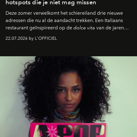
hotspots die je niet mag missen
Deze zomer verwelkomt het schiereiland drie nieuwe
adressen die nu al de aandacht trekken. Een Italiaans
restaurant geïnspireerd op de
dolce vita
van de jaren
zestig, een Japanse hotspot die na zonsondergang
22.07.2026 by L'OFFICIEL
verandert in een bruisende ontmoetingsplek en de
legendarische Parijse club Raspoutine die eindelijk
neerstrijkt in Saint-Tropez. Dit zijn de nieuwe adressen
die deze zomer de toon zetten, van lange lunches tot
zwoele nachten.