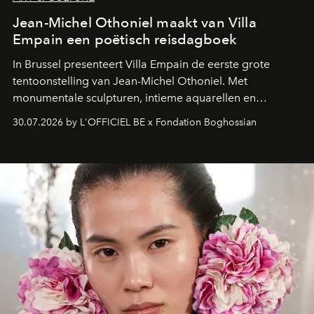
Jean-Michel Othoniel maakt van Villa
Empain een poëtisch reisdagboek
In Brussel presenteert Villa Empain de eerste grote
tentoonstelling van Jean-Michel Othoniel. Met
monumentale sculpturen, intieme aquarellen en
fonkelend Murano-glas creëert de Franse kunstenaar
30.07.2026 by L'OFFICIEL BE x Fondation Boghossian
een emotionele reis waarin elk werk de herinnering
oproept aan een ontmoeting, een bestemming of een
moment van verwondering.