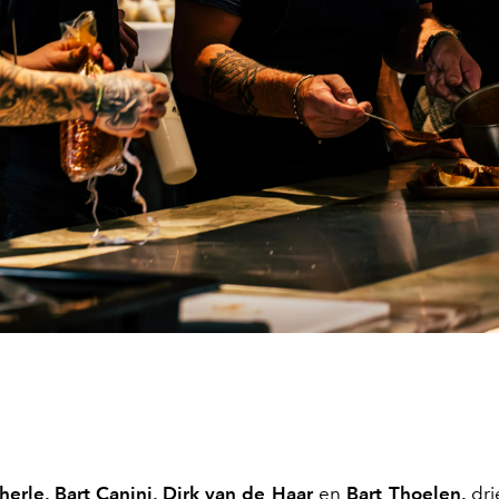
erle, Bart Canini, Dirk van de Haar
en
Bart Thoelen,
dri