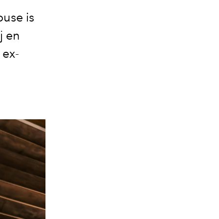
ouse is
j en
 ex-