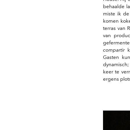
behaalde la
miste ik de
komen koken,
terras van 
van produc
gefermentee
compartir
k
Gasten kun
dynamisch; 
keer te ver
ergens plot