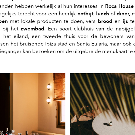
nder, hebben werkelijk al hun interesses in
Roca House
agelijks terecht voor een heerlijk
ontbijt, lunch
of
diner,
m
pen
met lokale producten te doen, vers
brood
en
ijs
te
 bij het
zwembad.
Een soort clubhuis van de nabijge
p het eiland, een tweede thuis voor de bewoners van 
ssen het bruisende
Ibiza-stad
en Santa Eularia, maar ook 
ntieganger kan bezoeken om de uitgebreide menukaart te