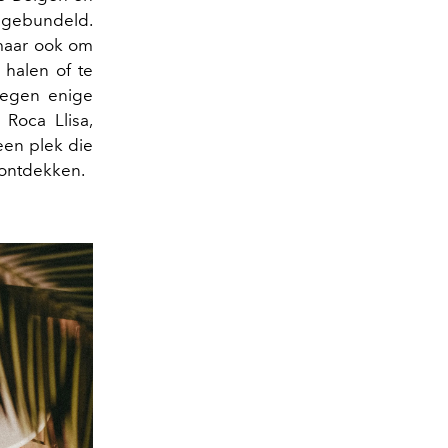
gebundeld.
aar ook om
 halen of te
legen enige
Roca Llisa,
een plek die
 ontdekken.