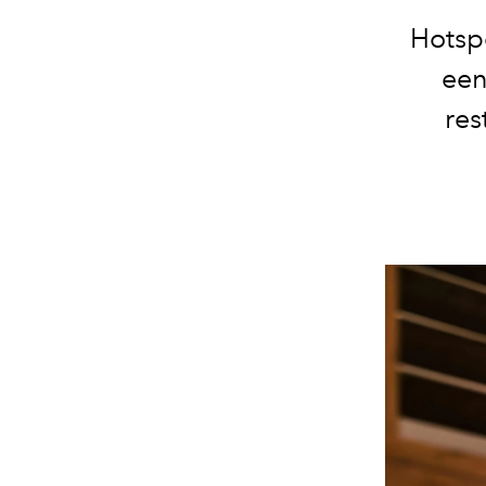
Hotspo
een
res