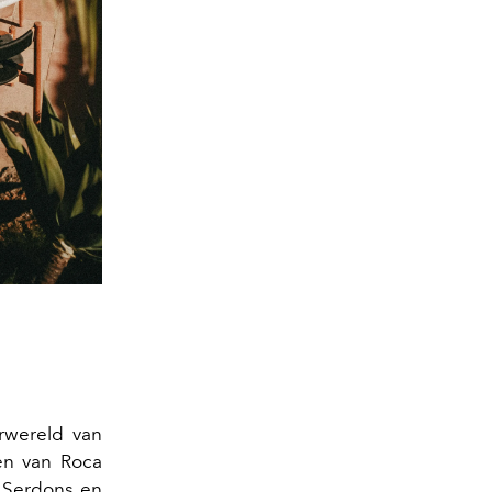
rwereld van
ken van Roca
y Serdons en