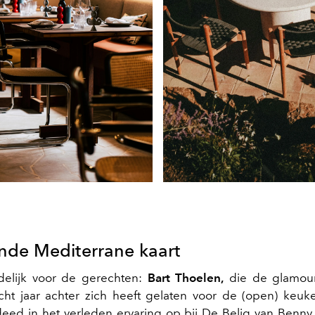
nde Mediterrane kaart
delijk voor de gerechten:
Bart Thoelen,
die de glamou
ht jaar achter zich heeft gelaten voor de (open) keu
deed in het verleden ervaring op bij De Belig van Benn