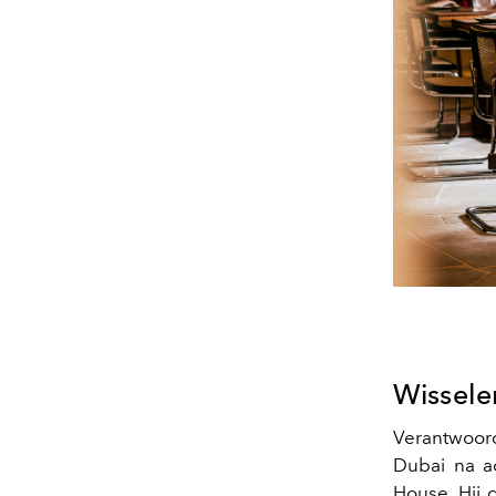
Wissele
Verantwoor
Dubai na ac
House. Hij 