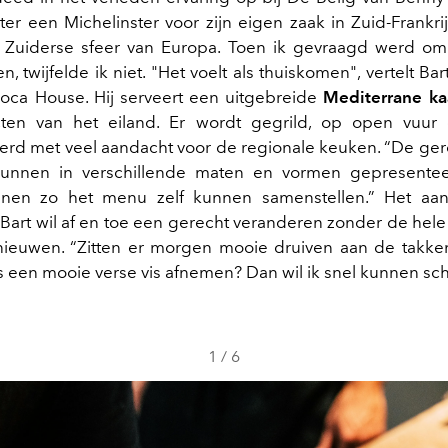
ter een Michelinster voor zijn eigen zaak in Zuid-Frankrij
 Zuiderse sfeer van Europa. Toen ik gevraagd werd om
 twijfelde ik niet. "Het voelt als thuiskomen", vertelt Ba
Roca House. Hij serveert een uitgebreide
Mediterrane ka
ten van het eiland. Er wordt gegrild, op open vuur
rd met veel aandacht voor de regionale keuken. “De ger
unnen in verschillende maten en vormen gepresente
nen zo het menu zelf kunnen samenstellen.” Het aa
Bart wil af en toe een gerecht veranderen zonder de hele 
nieuwen. “Zitten er morgen mooie druiven aan de takke
s een mooie verse vis afnemen? Dan wil ik snel kunnen sc
1
/
6