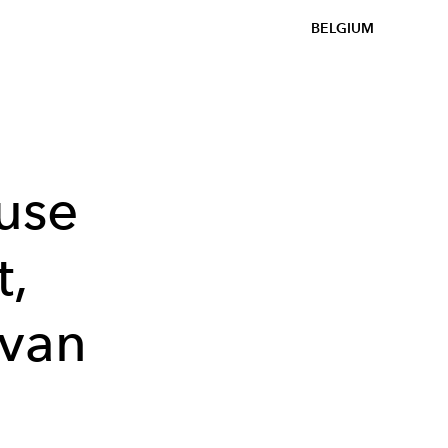
BELGIUM
use
t,
van