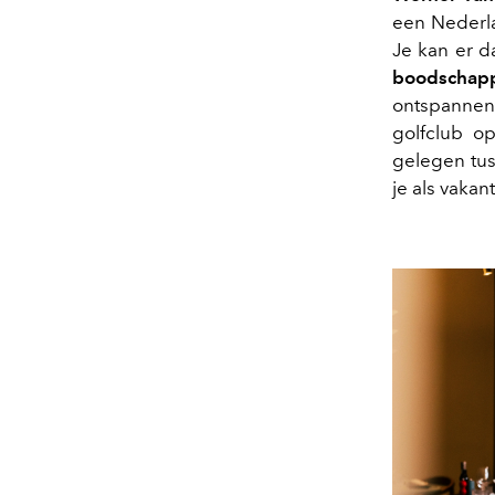
een Nederla
Je kan er d
boodschap
ontspannen
golfclub o
gelegen tu
je als vaka