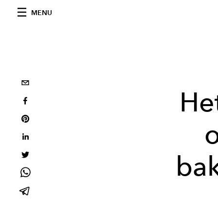
MENU
He
o
ba