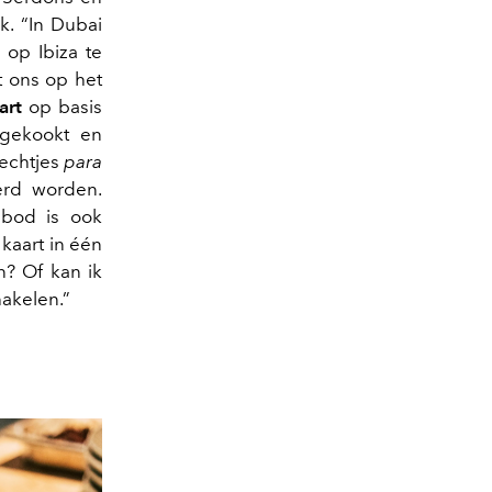
k. “In Dubai
 op Ibiza te
rt ons op het
art
op basis
 gekookt en
echtjes
para
erd worden.
nbod is ook
kaart in één
n? Of kan ik
hakelen.”