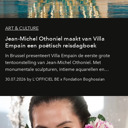
ART & CULTURE
Jean-Michel Othoniel maakt van Villa
Empain een poëtisch reisdagboek
In Brussel presenteert Villa Empain de eerste grote
tentoonstelling van Jean-Michel Othoniel. Met
monumentale sculpturen, intieme aquarellen en
fonkelend Murano-glas creëert de Franse kunstenaar
30.07.2026 by L'OFFICIEL BE x Fondation Boghossian
een emotionele reis waarin elk werk de herinnering
oproept aan een ontmoeting, een bestemming of een
moment van verwondering.