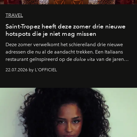
TRAVEL
Saint-Tropez heeft deze zomer drie nieuwe
hotspots die je niet mag missen
Deze zomer verwelkomt het schiereiland drie nieuwe
adressen die nu al de aandacht trekken. Een Italiaans
restaurant geïnspireerd op de
dolce vita
van de jaren
zestig, een Japanse hotspot die na zonsondergang
22.07.2026 by L'OFFICIEL
verandert in een bruisende ontmoetingsplek en de
legendarische Parijse club Raspoutine die eindelijk
neerstrijkt in Saint-Tropez. Dit zijn de nieuwe adressen
die deze zomer de toon zetten, van lange lunches tot
zwoele nachten.