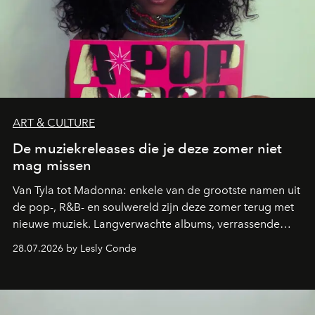
ART & CULTURE
De muziekreleases die je deze zomer niet
mag missen
Van Tyla tot Madonna: enkele van de grootste namen uit
de pop-, R&B- en soulwereld zijn deze zomer terug met
nieuwe muziek. Langverwachte albums, verrassende
comebacks en veelbelovende nieuwe projecten: dit zijn
28.07.2026 by Lesly Conde
de releases die je niet mag missen.