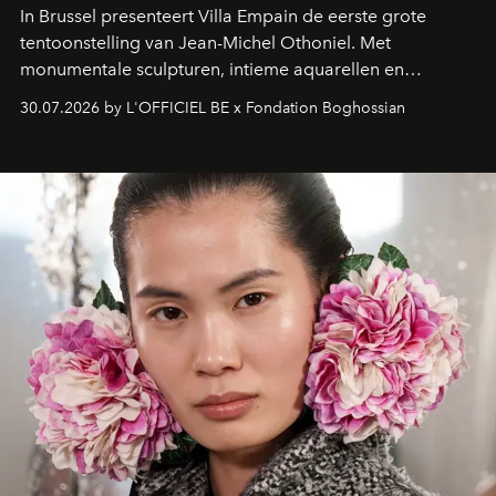
In Brussel presenteert Villa Empain de eerste grote
tentoonstelling van Jean-Michel Othoniel. Met
monumentale sculpturen, intieme aquarellen en
fonkelend Murano-glas creëert de Franse kunstenaar
30.07.2026 by L'OFFICIEL BE x Fondation Boghossian
een emotionele reis waarin elk werk de herinnering
oproept aan een ontmoeting, een bestemming of een
moment van verwondering.