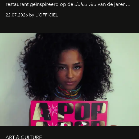
restaurant geïnspireerd op de
dolce vita
van de jaren
zestig, een Japanse hotspot die na zonsondergang
22.07.2026 by L'OFFICIEL
verandert in een bruisende ontmoetingsplek en de
legendarische Parijse club Raspoutine die eindelijk
neerstrijkt in Saint-Tropez. Dit zijn de nieuwe adressen
die deze zomer de toon zetten, van lange lunches tot
zwoele nachten.
ART & CULTURE