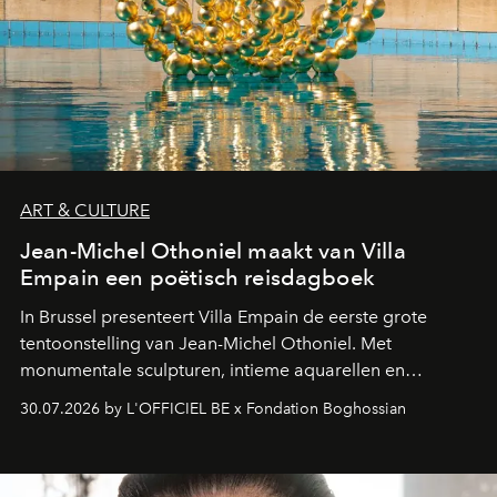
ART & CULTURE
Jean-Michel Othoniel maakt van Villa
Empain een poëtisch reisdagboek
In Brussel presenteert Villa Empain de eerste grote
tentoonstelling van Jean-Michel Othoniel. Met
monumentale sculpturen, intieme aquarellen en
fonkelend Murano-glas creëert de Franse kunstenaar
30.07.2026 by L'OFFICIEL BE x Fondation Boghossian
een emotionele reis waarin elk werk de herinnering
oproept aan een ontmoeting, een bestemming of een
moment van verwondering.