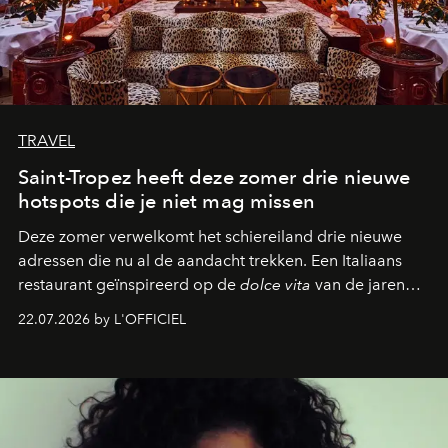
TRAVEL
Saint-Tropez heeft deze zomer drie nieuwe
hotspots die je niet mag missen
Deze zomer verwelkomt het schiereiland drie nieuwe
adressen die nu al de aandacht trekken. Een Italiaans
restaurant geïnspireerd op de
dolce vita
van de jaren
zestig, een Japanse hotspot die na zonsondergang
22.07.2026 by L'OFFICIEL
verandert in een bruisende ontmoetingsplek en de
legendarische Parijse club Raspoutine die eindelijk
neerstrijkt in Saint-Tropez. Dit zijn de nieuwe adressen
die deze zomer de toon zetten, van lange lunches tot
zwoele nachten.