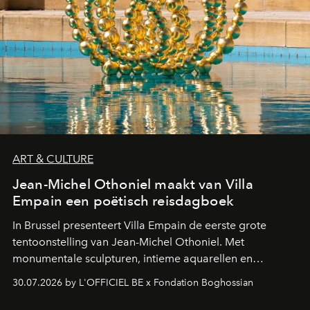
ART & CULTURE
Jean-Michel Othoniel maakt van Villa
Empain een poëtisch reisdagboek
In Brussel presenteert Villa Empain de eerste grote
tentoonstelling van Jean-Michel Othoniel. Met
monumentale sculpturen, intieme aquarellen en
fonkelend Murano-glas creëert de Franse kunstenaar
30.07.2026 by L'OFFICIEL BE x Fondation Boghossian
een emotionele reis waarin elk werk de herinnering
oproept aan een ontmoeting, een bestemming of een