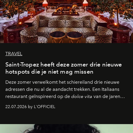
TRAVEL
Saint-Tropez heeft deze zomer drie nieuwe
hotspots die je niet mag missen
Deze zomer verwelkomt het schiereiland drie nieuwe
adressen die nu al de aandacht trekken. Een Italiaans
restaurant geïnspireerd op de
dolce vita
van de jaren
zestig, een Japanse hotspot die na zonsondergang
22.07.2026 by L'OFFICIEL
verandert in een bruisende ontmoetingsplek en de
legendarische Parijse club Raspoutine die eindelijk
neerstrijkt in Saint-Tropez. Dit zijn de nieuwe adressen
die deze zomer de toon zetten, van lange lunches tot