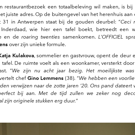
 restaurantbezoek een totaalbeleving wil maken, is bij
et juiste adres. Op de buitengevel van het herenhuis aan
t 31 in Antwerpen staat bij de gouden deurbel: “
Ceci 
. Inderdaad, wie hier een tafel boekt, betreedt een 
ie en de
roaring twenties
samenkomen.
L’OFFICIEL
spra
ens
over zijn unieke formule.
Katja Kulakova
, sommelier en gastvrouw, opent de deur 
 tafel. De ruimte voelt als een woonkamer, versterkt door
st. “
We zijn nu acht jaar bezig. Het moeilijkste w
 vertelt chef
Gino Lemmens
(38). “
We hebben een voorlief
den verwijzen naar de zotte jaren ’20. Ons pand dateert
 perfect bij aan. Met de tijd zullen we zeker nog dec
l zijn originele stukken erg duur.
”