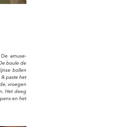
. De amuse-
De boule de
ijnse bollen
Ik paste het
rde, vroegen
en. Het deeg
e pens en het