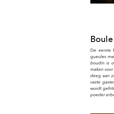
Boule
De eerste 
gueules met
boudin is o
maken voor 
deeg aan zo
vaste gaste
wordt gefrit
poeder erbo