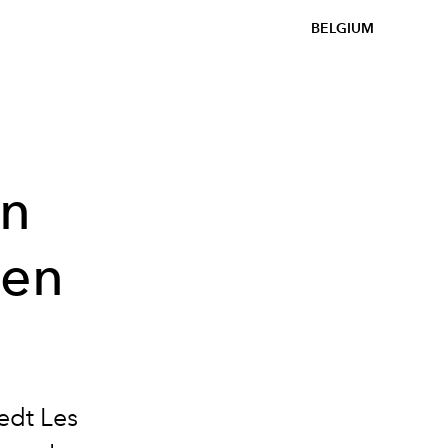
BELGIUM
in
ven
edt Les