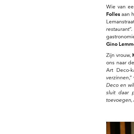
Wie van een
Folles
aan h
Lemanstraa
restaurant
”
gastronom
Gino Lemm
Zijn vrouw,
ons naar de
Art Deco-ka
verzinnen
,”
Deco en wil
sluit daar
toevoegen, a