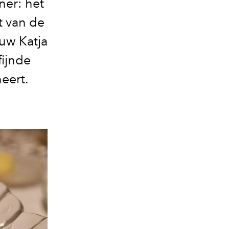
ner: het
t van de
uw Katja
fijnde
eert.