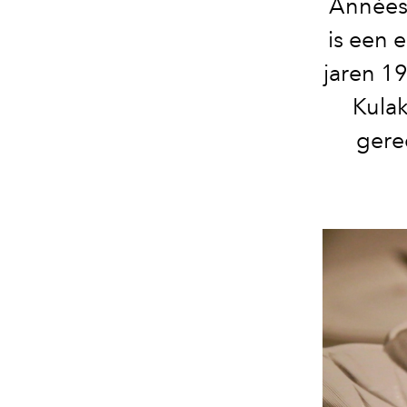
Années 
is een 
jaren 1
Kulak
gere