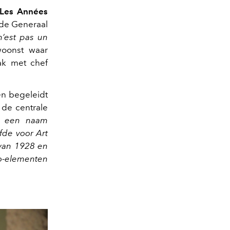
Les Années
 de Generaal
n’est pas un
woonst waar
k met chef
en begeleidt
 de centrale
as een naam
de voor Art
 van 1928 en
o-elementen