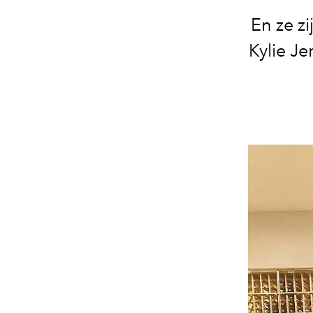
En ze z
Kylie J