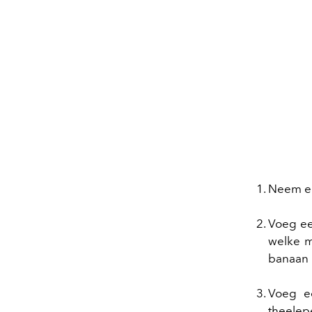
Neem ee
Voeg ee
welke m
banaan
Voeg e
theelepe