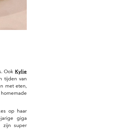
ns. Ook
Kylie
n tijden van
en met eten,
o, homemade
kes op haar
jarige giga
 zijn super