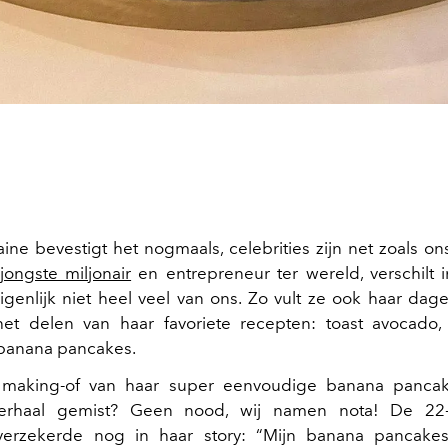
ine bevestigt het nogmaals, celebrities zijn net zoals o
jongste miljonair
en entrepreneur ter wereld, verschilt i
genlijk niet heel veel van ons. Zo vult ze ook haar dag
et delen van haar favoriete recepten: toast avocad
 banana pancakes.
making-of van haar super eenvoudige banana panca
verhaal gemist? Geen nood, wij namen nota! De 22-
 verzekerde nog in haar story: “Mijn banana pancakes