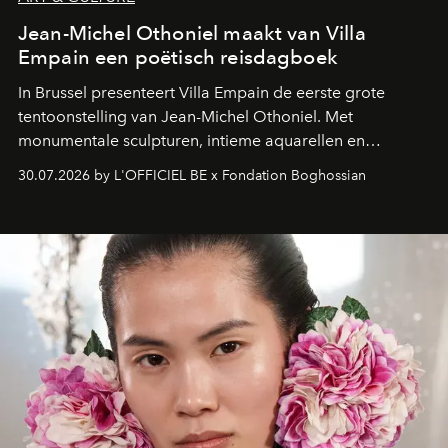
Jean-Michel Othoniel maakt van Villa
Empain een poëtisch reisdagboek
In Brussel presenteert Villa Empain de eerste grote
tentoonstelling van Jean-Michel Othoniel. Met
monumentale sculpturen, intieme aquarellen en
fonkelend Murano-glas creëert de Franse kunstenaar
30.07.2026 by L'OFFICIEL BE x Fondation Boghossian
een emotionele reis waarin elk werk de herinnering
oproept aan een ontmoeting, een bestemming of een
moment van verwondering.