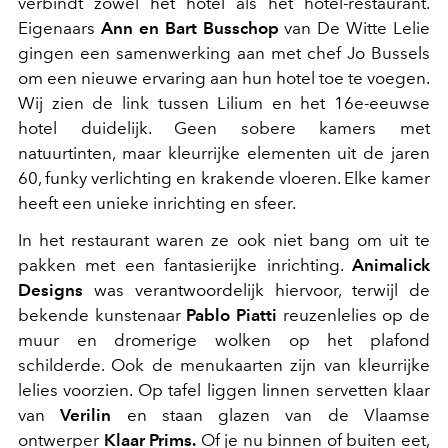
verbindt zowel het hotel als het hotel-restaurant.
Eigenaars
Ann en Bart Busschop
van De Witte Lelie
gingen een samenwerking aan met chef Jo Bussels
om een nieuwe ervaring aan hun hotel toe te voegen.
Wij zien de link tussen Lilium en het 16e-eeuwse
hotel duidelijk. Geen sobere kamers met
natuurtinten, maar kleurrijke elementen uit de jaren
60, funky verlichting en krakende vloeren. Elke kamer
heeft een unieke inrichting en sfeer.
In het restaurant waren ze ook niet bang om uit te
pakken met een fantasierijke inrichting.
Animalick
Designs
was verantwoordelijk hiervoor, terwijl de
bekende kunstenaar
Pablo Piatti
reuzenlelies op de
muur en dromerige wolken op het plafond
schilderde. Ook de menukaarten zijn van kleurrijke
lelies voorzien. Op tafel liggen linnen servetten klaar
van
Verilin
en staan glazen van de Vlaamse
ontwerper
Klaar Prims.
Of je nu binnen of buiten eet,