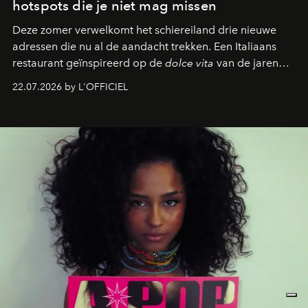
hotspots die je niet mag missen
Deze zomer verwelkomt het schiereiland drie nieuwe
adressen die nu al de aandacht trekken. Een Italiaans
restaurant geïnspireerd op de
dolce vita
van de jaren
zestig, een Japanse hotspot die na zonsondergang
22.07.2026 by L'OFFICIEL
verandert in een bruisende ontmoetingsplek en de
legendarische Parijse club Raspoutine die eindelijk
neerstrijkt in Saint-Tropez. Dit zijn de nieuwe adressen
die deze zomer de toon zetten, van lange lunches tot
zwoele nachten.