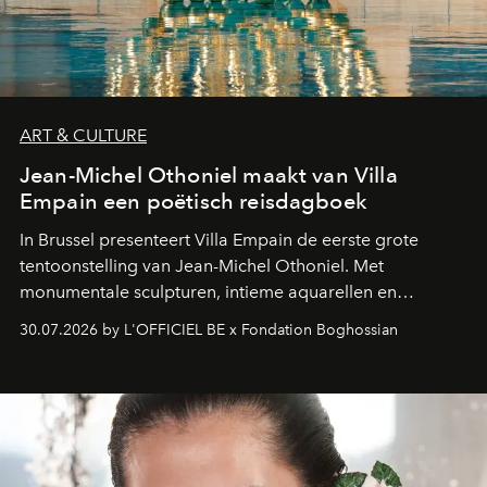
ART & CULTURE
Jean-Michel Othoniel maakt van Villa
Empain een poëtisch reisdagboek
In Brussel presenteert Villa Empain de eerste grote
tentoonstelling van Jean-Michel Othoniel. Met
monumentale sculpturen, intieme aquarellen en
fonkelend Murano-glas creëert de Franse kunstenaar
30.07.2026 by L'OFFICIEL BE x Fondation Boghossian
een emotionele reis waarin elk werk de herinnering
oproept aan een ontmoeting, een bestemming of een
moment van verwondering.