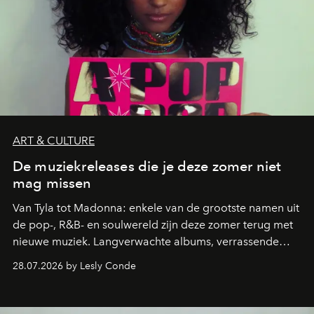
ART & CULTURE
De muziekreleases die je deze zomer niet
mag missen
Van Tyla tot Madonna: enkele van de grootste namen uit
de pop-, R&B- en soulwereld zijn deze zomer terug met
nieuwe muziek. Langverwachte albums, verrassende
comebacks en veelbelovende nieuwe projecten: dit zijn
28.07.2026 by Lesly Conde
de releases die je niet mag missen.