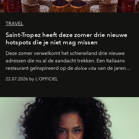
TRAVEL
Saint-Tropez heeft deze zomer drie nieuwe
hotspots die je niet mag missen
Deze zomer verwelkomt het schiereiland drie nieuwe
adressen die nu al de aandacht trekken. Een Italiaans
restaurant geïnspireerd op de
dolce vita
van de jaren
zestig, een Japanse hotspot die na zonsondergang
22.07.2026 by L'OFFICIEL
verandert in een bruisende ontmoetingsplek en de
legendarische Parijse club Raspoutine die eindelijk
neerstrijkt in Saint-Tropez. Dit zijn de nieuwe adressen
die deze zomer de toon zetten, van lange lunches tot
zwoele nachten.