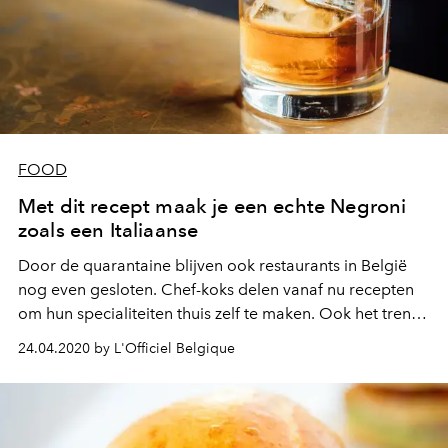
FOOD
Met dit recept maak je een echte Negroni
zoals een Italiaanse
Door de quarantaine blijven ook restaurants in België
nog even gesloten. Chef-koks delen vanaf nu recepten
om hun specialiteiten thuis zelf te maken. Ook het trendy
Brusselse restaurant CŎCĪNA, dat het recept van zijn
24.04.2020 by L'Officiel Belgique
beroemde Italiaanse cocktail deelt: de Negroni. Een
must voor alle mixologen thuis!