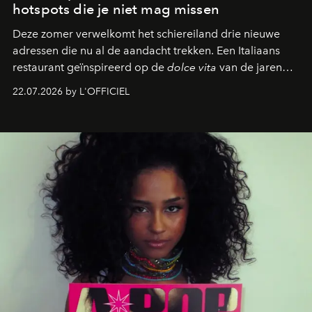
hotspots die je niet mag missen
Deze zomer verwelkomt het schiereiland drie nieuwe
adressen die nu al de aandacht trekken. Een Italiaans
restaurant geïnspireerd op de
dolce vita
van de jaren
zestig, een Japanse hotspot die na zonsondergang
22.07.2026 by L'OFFICIEL
verandert in een bruisende ontmoetingsplek en de
legendarische Parijse club Raspoutine die eindelijk
neerstrijkt in Saint-Tropez. Dit zijn de nieuwe adressen
die deze zomer de toon zetten, van lange lunches tot
zwoele nachten.