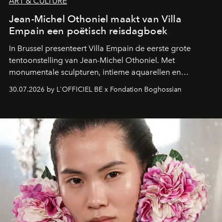
ART & CULTURE
Jean-Michel Othoniel maakt van Villa
Empain een poëtisch reisdagboek
In Brussel presenteert Villa Empain de eerste grote
tentoonstelling van Jean-Michel Othoniel. Met
monumentale sculpturen, intieme aquarellen en
fonkelend Murano-glas creëert de Franse kunstenaar
30.07.2026 by L'OFFICIEL BE x Fondation Boghossian
een emotionele reis waarin elk werk de herinnering
oproept aan een ontmoeting, een bestemming of een
moment van verwondering.