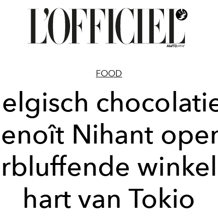
FOOD
elgisch chocolati
enoît Nihant ope
rbluffende winkel
hart van Tokio