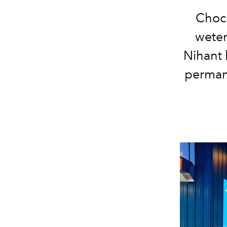
Choco
weten
Nihant 
permane