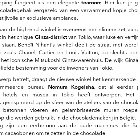
eping fungeert als een elegante
tearoom
. Hier kun je 
hocoladegebak vergezeld van een verwarmend kopje cho
 stijlvolle en exclusieve ambiance.
van de high-end winkel is eveneens een slimme zet, aa
t in het chique
Ginza-district
van Tokio, waar luxe en verfi
 staan. Benoît Nihant's winkel deelt de straat met we
zoals Chanel, Cartier en Louis Vuitton, op slechts e
 het iconische Mitsukoshi Ginza-warenhuis. De wijk Ginza 
eliefde bestemming voor de inwoners van Tokio.
werp betreft, draagt de nieuwe winkel het kenmerkende
nommeerde bureau
Nomura Kogeisha
, dat al eerder 
s, hotels en musea in Tokio heeft ontworpen. Het i
s geïnspireerd op de sfeer van de ateliers van de chocol
e betonnen vloeren en gelambriseerde muren roep
op die werden gebruikt in de chocolademakerij in België
ing zijn een eerbetoon aan de oude machines die Be
m cacaobonen om te zetten in de chocolade.