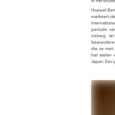
in het brui
Hoewel Beno
markeert de
internatio
periode van
insloeg te
bewonderens
die ze met
het atelier
Japan. Een 