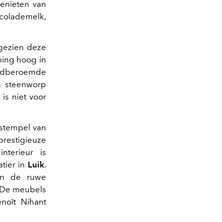
genieten van
colademelk,
ngezien deze
jning hoog in
reldberoemde
en steenworp
is niet voor
 stempel van
prestigieuze
nterieur is
atier in
Luik
.
en de ruwe
. De meubels
noît Nihant