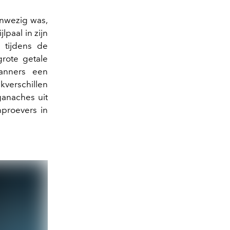
anwezig was,
paal in zijn
 tijdens de
grote getale
panners een
kverschillen
anaches uit
nproevers in