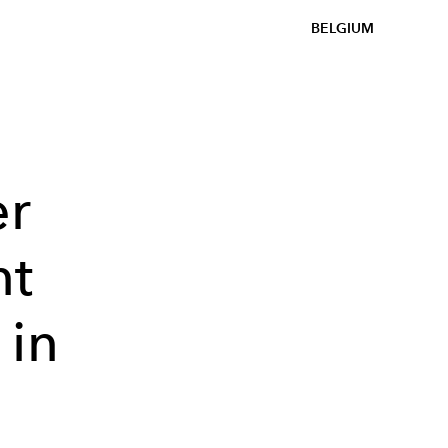
BELGIUM
er
nt
 in