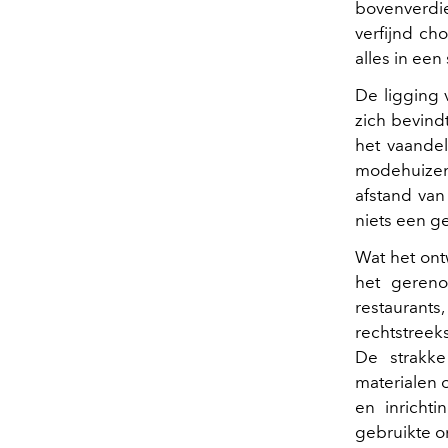
bovenverdi
verfijnd c
alles in een
De ligging 
zich bevind
het vaandel
modehuizen 
afstand van
niets een g
Wat het ont
het gere
restaurant
rechtstreek
De strakk
materialen 
en inricht
gebruikte o