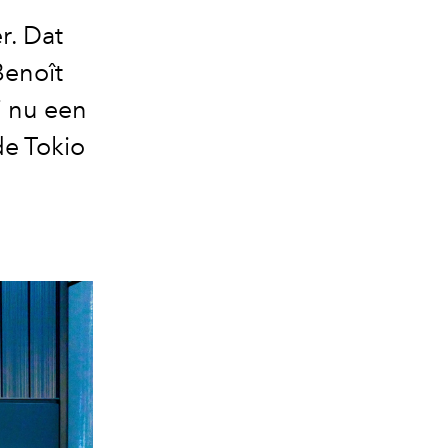
r. Dat
Benoît
j nu een
de Tokio