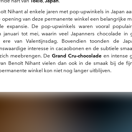
sende hart van
Tokio
,
Japan
.
ît Nihant al enkele jaren met pop-upwinkels in Japan a
 opening van deze permanente winkel een belangrijke mijl
nale expansie. De pop-upwinkels waren vooral populair
 januari tot mei, waarin veel Japanners chocolade in 
r ere van Valentijnsdag. Bovendien toonden de Ja
waardige interesse in cacaobonen en de subtiele smaa
 zich meebrengen. De
Grand Cru-chocolade
en intense g
 van Benoît Nihant vielen dan ook in de smaak bij de fij
permanente winkel kon niet nog langer uitblijven.