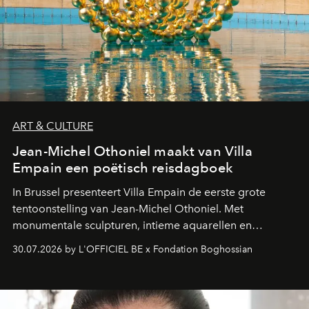
ART & CULTURE
Jean-Michel Othoniel maakt van Villa
Empain een poëtisch reisdagboek
In Brussel presenteert Villa Empain de eerste grote
tentoonstelling van Jean-Michel Othoniel. Met
monumentale sculpturen, intieme aquarellen en
fonkelend Murano-glas creëert de Franse kunstenaar
30.07.2026 by L'OFFICIEL BE x Fondation Boghossian
een emotionele reis waarin elk werk de herinnering
oproept aan een ontmoeting, een bestemming of een
moment van verwondering.