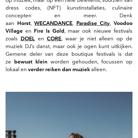
op muziek, maar op een hele belevenis, voorzien van
dress codes, (NFT) kunstinstallaties, culinaire
concepten en meer. Denk
aan
Horst
,
WECANDANCE
,
Paradise City
,
Voodoo
Village
en
Fire Is Gold
, maar ook nieuwe festivals
zoals
DOEL
en
CORE
, waar je niet alleen op de
muziek DJ’s danst, maar ook je ogen kunt uitkijken.
Gemene deler van deze boutique festivals is dat
ze
bewust klein
worden gehouden, focussen op
lokaal en
verder reiken dan muziek
alleen.