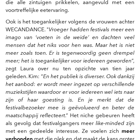
die alle zintuigen prikkelen, aangevuld met een
voortreffelijke eetervaring.
Ook is het toegankelijker volgens de vrouwen achter
WECANDANCE. "
Vroeger hadden festivals meer een
imago van ‘voeten in de weide’ en dachten veel
mensen dat het niks voor hen was. Maar het is niet
meer zoals toen. Er is tegenwoordig geen drempel
meer; het is toegankelijker voor iedereen geworden
”,
zegt Laura over nu ten opzichte van tien jaar
geleden. Kim: “
En het publiek is diverser. Ook dankzij
het aanbod: er wordt meer ingezet op verschillende
muziekstijlen waardoor er voor iedereen wel iets naar
zijn of haar goesting is. En je merkt dat de
festivalbezoeker mee is geëvolueerd en beter de
maatschappij reflecteert
.” Het niche gebeuren heeft
als gevolg dat festivalgangers meer
like-minded
zijn
met een gedeelde interesse. Ze voelen zich
meer
verbonden
met die plek en dat maakt de kans groter