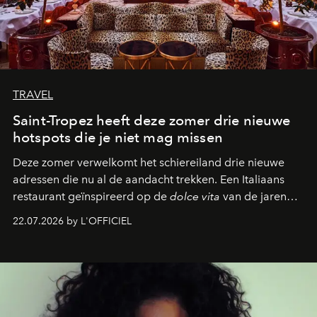
TRAVEL
Saint-Tropez heeft deze zomer drie nieuwe
hotspots die je niet mag missen
Deze zomer verwelkomt het schiereiland drie nieuwe
adressen die nu al de aandacht trekken. Een Italiaans
restaurant geïnspireerd op de
dolce vita
van de jaren
zestig, een Japanse hotspot die na zonsondergang
22.07.2026 by L'OFFICIEL
verandert in een bruisende ontmoetingsplek en de
legendarische Parijse club Raspoutine die eindelijk
neerstrijkt in Saint-Tropez. Dit zijn de nieuwe adressen
die deze zomer de toon zetten, van lange lunches tot
zwoele nachten.