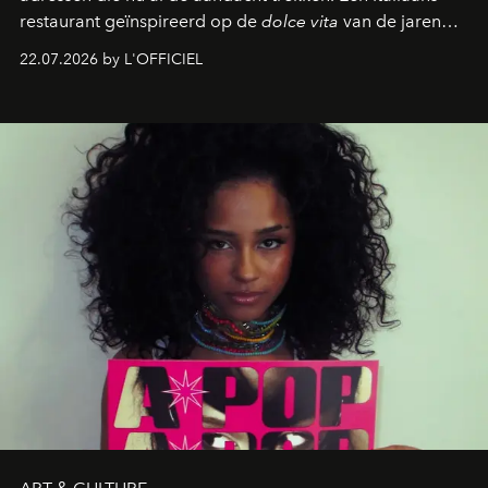
restaurant geïnspireerd op de
dolce vita
van de jaren
zestig, een Japanse hotspot die na zonsondergang
22.07.2026 by L'OFFICIEL
verandert in een bruisende ontmoetingsplek en de
legendarische Parijse club Raspoutine die eindelijk
neerstrijkt in Saint-Tropez. Dit zijn de nieuwe adressen
die deze zomer de toon zetten, van lange lunches tot
zwoele nachten.