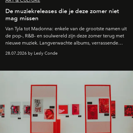
ART & CULTURE
De muziekreleases die je deze zomer niet
mag missen
Van Tyla tot Madonna: enkele van de grootste namen uit
de pop-, R&B- en soulwereld zijn deze zomer terug met
nieuwe muziek. Langverwachte albums, verrassende
comebacks en veelbelovende nieuwe projecten: dit zijn
28.07.2026 by Lesly Conde
de releases die je niet mag missen.