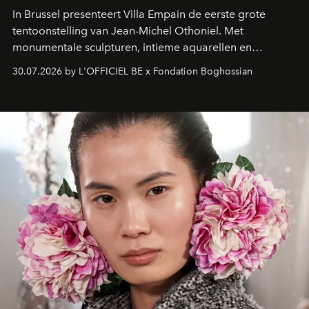
In Brussel presenteert Villa Empain de eerste grote
tentoonstelling van Jean-Michel Othoniel. Met
monumentale sculpturen, intieme aquarellen en
fonkelend Murano-glas creëert de Franse kunstenaar
30.07.2026 by L'OFFICIEL BE x Fondation Boghossian
een emotionele reis waarin elk werk de herinnering
oproept aan een ontmoeting, een bestemming of een
moment van verwondering.