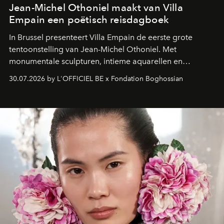
Jean-Michel Othoniel maakt van Villa
Empain een poëtisch reisdagboek
In Brussel presenteert Villa Empain de eerste grote
tentoonstelling van Jean-Michel Othoniel. Met
monumentale sculpturen, intieme aquarellen en
fonkelend Murano-glas creëert de Franse kunstenaar
30.07.2026 by L'OFFICIEL BE x Fondation Boghossian
een emotionele reis waarin elk werk de herinnering
oproept aan een ontmoeting, een bestemming of een
moment van verwondering.