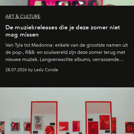
ART & CULTURE
De muziekreleases die je deze zomer niet
mag missen
Van Tyla tot Madonna: enkele van de grootste namen uit
de pop-, R&B- en soulwereld zijn deze zomer terug met
nieuwe muziek. Langverwachte albums, verrassende
comebacks en veelbelovende nieuwe projecten: dit zijn
28.07.2026 by Lesly Conde
de releases die je niet mag missen.