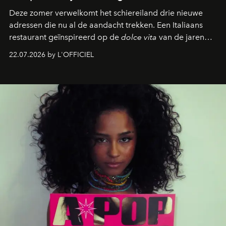
Deze zomer verwelkomt het schiereiland drie nieuwe
adressen die nu al de aandacht trekken. Een Italiaans
restaurant geïnspireerd op de
dolce vita
van de jaren
zestig, een Japanse hotspot die na zonsondergang
22.07.2026 by L'OFFICIEL
verandert in een bruisende ontmoetingsplek en de
legendarische Parijse club Raspoutine die eindelijk
neerstrijkt in Saint-Tropez. Dit zijn de nieuwe adressen
die deze zomer de toon zetten, van lange lunches tot
zwoele nachten.