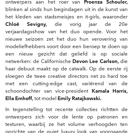
ontwerpers aan het roer van
Proenza Schouler,
blinken al sinds hun begindagen uit in de kunst van
het kleden van stadsmeisjes en it-girls, waaronder
Chloë Sevigny,
die vorig jaar de 20e
verjaardagsshow van het duo opende. Voor het
nieuwe seizoen zet het duo hun verovering van
modeliefhebbers voort door een beroep te doen op
een nieuw gezicht dat geliefd is op sociale
netwerken: de Californische
Devon Lee Carlson,
die
haar debuut maakt op de catwalk. Op de eerste rij
sloegen de twee creative directors net zo hard toe
met een cutting-edge cast, variërend van de
schoondochter van vice-president
Kamala Harris,
Ella Emhoff,
tot model
Emily Ratajkowski.
In tegenstelling tot recente collecties richtten de
ontwerpers zich voor de lente op patronen en
texturen, waarbij ze het volume verhoogden ten
opzichte van de quiet luxury look van voorgaande