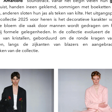
s
“Amarcord”
soundtrack. Vanaf het begin vielen hun
uist, handen ineen geklemd, sommigen met boeketten
 anderen sloten hun jas als teken van kilte. Het uitgangs
collectie 2025 voor heren is het decoratieve karakter
e bloem die vaak door mannen wordt gedragen om h
ij formele gelegenheden. In de collectie evolueert d
s van kristallen, geborduurd om de ronde kragen va
pen, langs de zijkanten van blazers en aangebr
ken van de collectie.