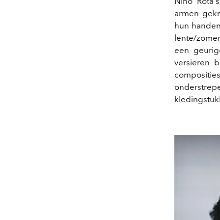
Nino Rota'
armen gekr
hun handen,
lente/zomer
een geurig
versieren b
compositie
onderstre
kledingstuk