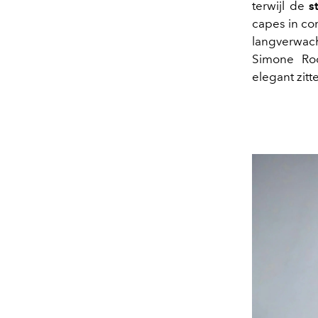
terwijl de
s
capes in co
langverwac
Simone Roc
elegant zitt