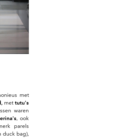
monieus met
d,
met
tutu's
assen waren
erina's
, ook
merk parels
 duck bag),