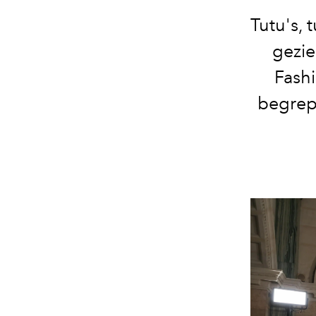
Tutu's, 
gezie
Fash
begrepe