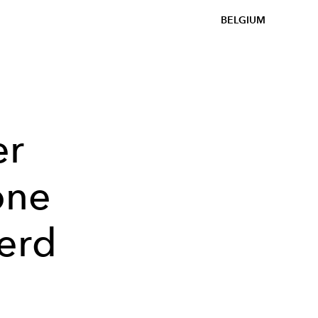
BELGIUM
er
one
erd