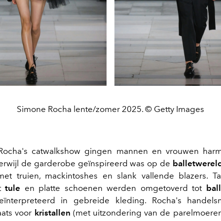
Simone Rocha lente/zomer 2025. © Getty Images
Rocha's catwalkshow gingen mannen en vrouwen har
terwijl de garderobe geïnspireerd was op de
balletwerel
et truien, mackintoshes en slank vallende blazers. T
t
tule
en platte schoenen werden omgetoverd tot
ball
ïnterpreteerd in gebreide kleding. Rocha's handels
aats voor
kristallen
(met uitzondering van de parelmoeren