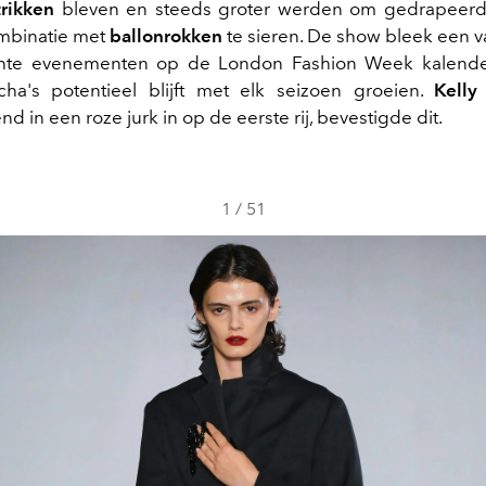
trikken
bleven en steeds groter werden om gedrapeerd
mbinatie met
ballonrokken
te sieren. De show bleek een 
hte evenementen op de London Fashion Week kalender
ha's potentieel blijft met elk seizoen groeien.
Kelly
end in een roze jurk in op de eerste rij, bevestigde dit.
1
/
51