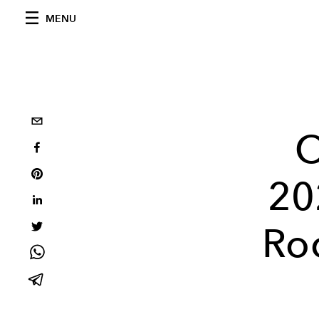
MENU
O
20
Ro