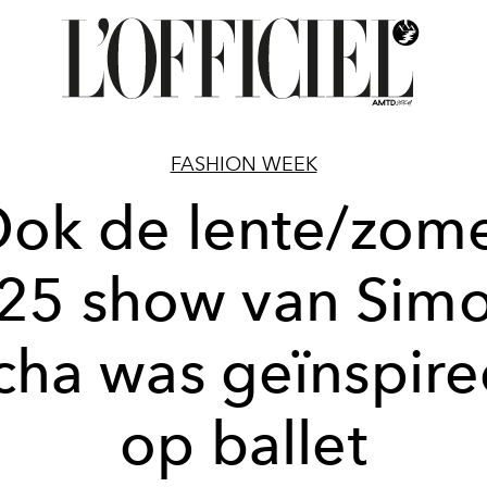
FASHION WEEK
ok de lente/zom
25 show van Sim
cha was geïnspire
op ballet