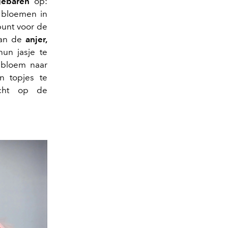
gebaren
op:
 bloemen in
punt voor de
 van de
anjer,
un jasje te
e bloem naar
n topjes te
acht op de