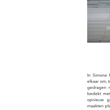
In Simone 
elkaar om, 
gedragen m
bedekt me
opnieuw ge
maakten pl