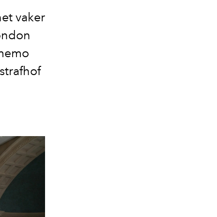
het vaker
London
 memo
strafhof