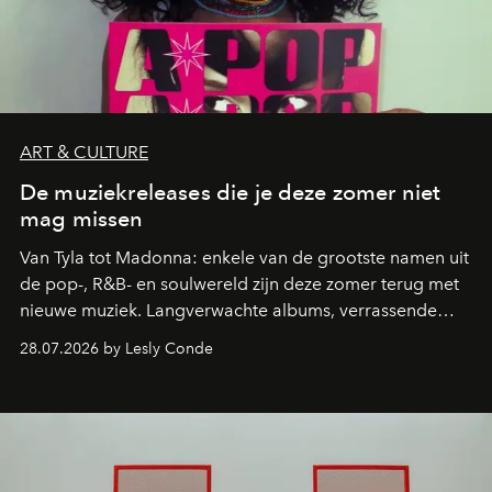
ART & CULTURE
De muziekreleases die je deze zomer niet
mag missen
Van Tyla tot Madonna: enkele van de grootste namen uit
de pop-, R&B- en soulwereld zijn deze zomer terug met
nieuwe muziek. Langverwachte albums, verrassende
comebacks en veelbelovende nieuwe projecten: dit zijn
28.07.2026 by Lesly Conde
de releases die je niet mag missen.