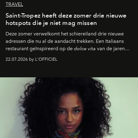
TRAVEL
Saint-Tropez heeft deze zomer drie nieuwe
hotspots die je niet mag missen
Deze zomer verwelkomt het schiereiland drie nieuwe
adressen die nu al de aandacht trekken. Een Italiaans
restaurant geïnspireerd op de
dolce vita
van de jaren
zestig, een Japanse hotspot die na zonsondergang
22.07.2026 by L'OFFICIEL
verandert in een bruisende ontmoetingsplek en de
legendarische Parijse club Raspoutine die eindelijk
neerstrijkt in Saint-Tropez. Dit zijn de nieuwe adressen
die deze zomer de toon zetten, van lange lunches tot
zwoele nachten.