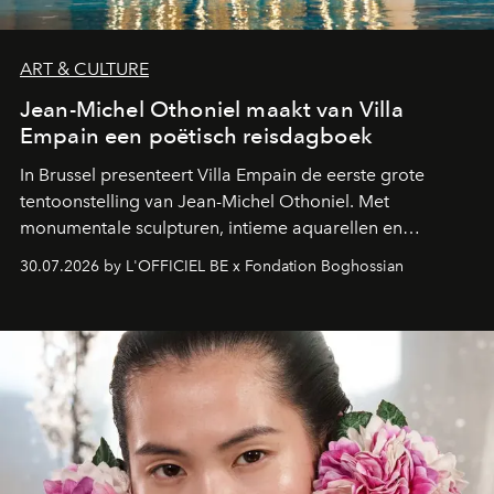
ART & CULTURE
Jean-Michel Othoniel maakt van Villa
Empain een poëtisch reisdagboek
In Brussel presenteert Villa Empain de eerste grote
tentoonstelling van Jean-Michel Othoniel. Met
monumentale sculpturen, intieme aquarellen en
fonkelend Murano-glas creëert de Franse kunstenaar
30.07.2026 by L'OFFICIEL BE x Fondation Boghossian
een emotionele reis waarin elk werk de herinnering
oproept aan een ontmoeting, een bestemming of een
moment van verwondering.