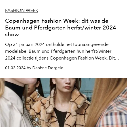
FASHION WEEK
Copenhagen Fashion Week: dit was de
Baum und Pferdgarten herfst/winter 2024
show
Op 31 januari 2024 onthulde het toonaangevende
modelabel Baum und Pferdgarten hun herfst/winter
2024 collectie tijdens Copenhagen Fashion Week. Dit
was een bijzondere viering, want het markeerde niet
01.02.2024 by Daphne Dorgelo
alleen de nieuwste creaties van het merk, maar ook het
indrukwekkende 25-jarig jubileum van Baum und
Pferdgarten.