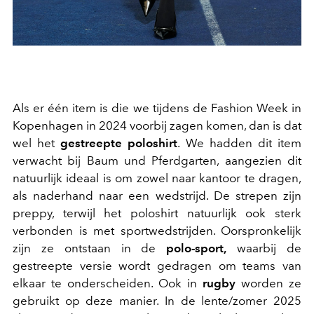
Als er één item is die we tijdens de Fashion Week in
Kopenhagen in 2024 voorbij zagen komen, dan is dat
wel het
gestreepte poloshirt
. We hadden dit item
verwacht bij Baum und Pferdgarten, aangezien dit
natuurlijk ideaal is om zowel naar kantoor te dragen,
als naderhand naar een wedstrijd. De strepen zijn
preppy, terwijl het poloshirt natuurlijk ook
sterk
verbonden is met sportwedstrijden. Oorspronkelijk
zijn ze o
ntstaan in de
polo-sport,
waarbij de
gestreepte versie wordt gedragen om teams van
elkaar te onderscheiden. Ook in
rugby
worden ze
gebruikt op deze manier. In de lente/zomer 2025