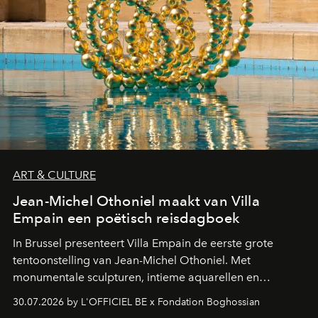
ART & CULTURE
Jean-Michel Othoniel maakt van Villa
Empain een poëtisch reisdagboek
In Brussel presenteert Villa Empain de eerste grote
tentoonstelling van Jean-Michel Othoniel. Met
monumentale sculpturen, intieme aquarellen en
fonkelend Murano-glas creëert de Franse kunstenaar
30.07.2026 by L'OFFICIEL BE x Fondation Boghossian
een emotionele reis waarin elk werk de herinnering