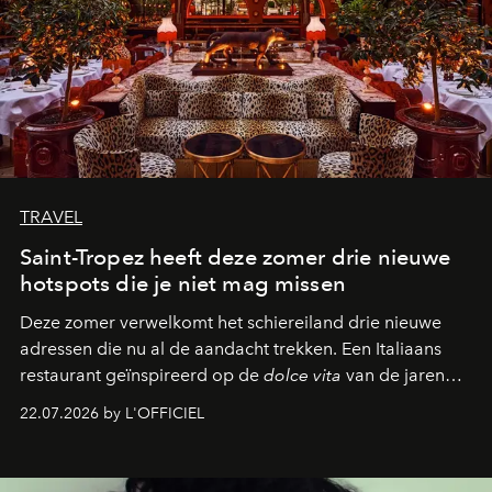
TRAVEL
Saint-Tropez heeft deze zomer drie nieuwe
hotspots die je niet mag missen
Deze zomer verwelkomt het schiereiland drie nieuwe
adressen die nu al de aandacht trekken. Een Italiaans
restaurant geïnspireerd op de
dolce vita
van de jaren
zestig, een Japanse hotspot die na zonsondergang
22.07.2026 by L'OFFICIEL
verandert in een bruisende ontmoetingsplek en de
legendarische Parijse club Raspoutine die eindelijk
neerstrijkt in Saint-Tropez. Dit zijn de nieuwe adressen