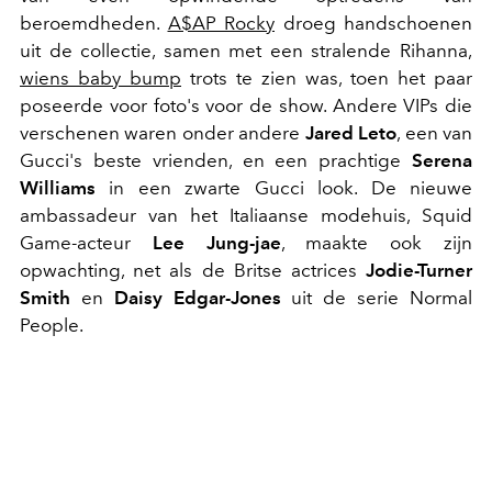
beroemdheden.
A$AP Rocky
droeg handschoenen
uit de collectie, samen met een stralende Rihanna,
wiens baby bump
trots te zien was, toen het paar
poseerde voor foto's voor de show. Andere VIPs die
verschenen waren onder andere
Jared Leto
, een van
Gucci's beste vrienden, en een prachtige
Serena
Williams
in een zwarte Gucci look. De nieuwe
ambassadeur van het Italiaanse modehuis, Squid
Game-acteur
Lee Jung-jae
, maakte ook zijn
opwachting, net als de Britse actrices
Jodie-Turner
Smith
en
Daisy Edgar-Jones
uit de serie Normal
People.