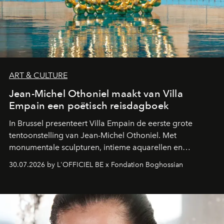
ART & CULTURE
Jean-Michel Othoniel maakt van Villa
Empain een poëtisch reisdagboek
In Brussel presenteert Villa Empain de eerste grote
tentoonstelling van Jean-Michel Othoniel. Met
monumentale sculpturen, intieme aquarellen en
fonkelend Murano-glas creëert de Franse kunstenaar
30.07.2026 by L'OFFICIEL BE x Fondation Boghossian
een emotionele reis waarin elk werk de herinnering
oproept aan een ontmoeting, een bestemming of een
moment van verwondering.