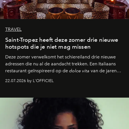
TRAVEL
Saint-Tropez heeft deze zomer drie nieuwe
hotspots die je niet mag missen
Deze zomer verwelkomt het schiereiland drie nieuwe
adressen die nu al de aandacht trekken. Een Italiaans
restaurant geïnspireerd op de
dolce vita
van de jaren
zestig, een Japanse hotspot die na zonsondergang
22.07.2026 by L'OFFICIEL
verandert in een bruisende ontmoetingsplek en de
legendarische Parijse club Raspoutine die eindelijk
neerstrijkt in Saint-Tropez. Dit zijn de nieuwe adressen
die deze zomer de toon zetten, van lange lunches tot
zwoele nachten.