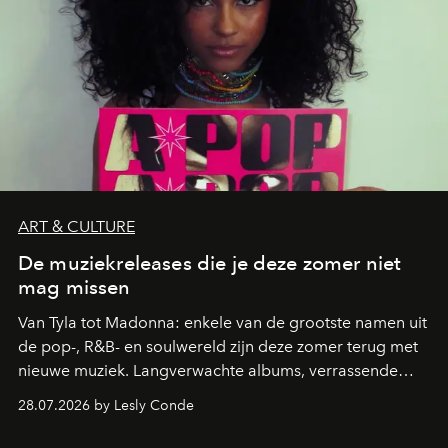
ART & CULTURE
De muziekreleases die je deze zomer niet
mag missen
Van Tyla tot Madonna: enkele van de grootste namen uit
de pop-, R&B- en soulwereld zijn deze zomer terug met
nieuwe muziek. Langverwachte albums, verrassende
comebacks en veelbelovende nieuwe projecten: dit zijn
28.07.2026 by Lesly Conde
de releases die je niet mag missen.