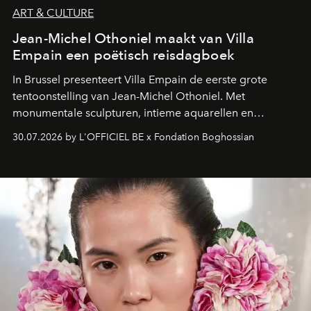
ART & CULTURE
Jean-Michel Othoniel maakt van Villa
Empain een poëtisch reisdagboek
In Brussel presenteert Villa Empain de eerste grote
tentoonstelling van Jean-Michel Othoniel. Met
monumentale sculpturen, intieme aquarellen en
fonkelend Murano-glas creëert de Franse kunstenaar
30.07.2026 by L'OFFICIEL BE x Fondation Boghossian
een emotionele reis waarin elk werk de herinnering
oproept aan een ontmoeting, een bestemming of een
moment van verwondering.