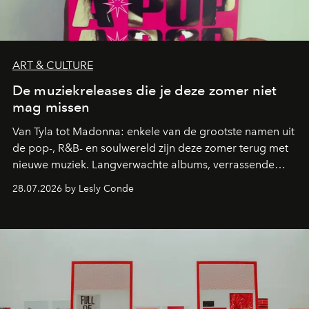
ART & CULTURE
De muziekreleases die je deze zomer niet
mag missen
Van Tyla tot Madonna: enkele van de grootste namen uit
de pop-, R&B- en soulwereld zijn deze zomer terug met
nieuwe muziek. Langverwachte albums, verrassende
comebacks en veelbelovende nieuwe projecten: dit zijn
28.07.2026 by Lesly Conde
de releases die je niet mag missen.