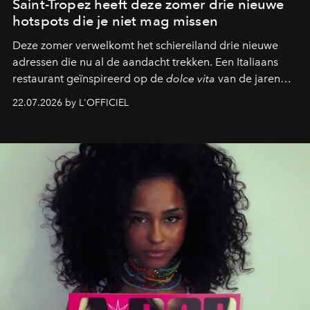
Saint-Tropez heeft deze zomer drie nieuwe
hotspots die je niet mag missen
Deze zomer verwelkomt het schiereiland drie nieuwe
adressen die nu al de aandacht trekken. Een Italiaans
restaurant geïnspireerd op de
dolce vita
van de jaren
zestig, een Japanse hotspot die na zonsondergang
22.07.2026 by L'OFFICIEL
verandert in een bruisende ontmoetingsplek en de
legendarische Parijse club Raspoutine die eindelijk
neerstrijkt in Saint-Tropez. Dit zijn de nieuwe adressen
die deze zomer de toon zetten, van lange lunches tot
zwoele nachten.